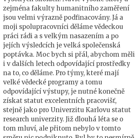
zejména fakulty humanitního zaměření
jsou velmi výrazně podfinacovány. Já a
moji spolupracovníci děláme vědeckou
práci rádi a s velkým nasazením a po
jejích výsledcích je velká společenská
poptávka. Moc bych si přál, abychom měli
i v dalších letech odpovídající prostředky
na to, co děláme. Pro týmy, které mají
velké vědecké programy a tomu
odpovídající výstupy, je nutné konečně
získat statut excelentních pracovišť,
stejně jako pro Univerzitu Karlovu statut
research univerzity. Již dlouhá léta se o
tom mluví, ale přitom nebylo v tomto
směru nic podniknuto. Byl by to nesmírně