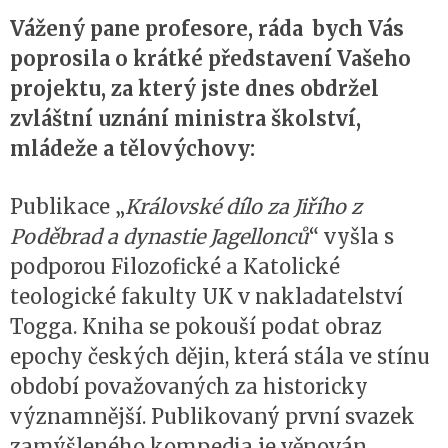
Vážený pane profesore, ráda bych Vás
poprosila o krátké představení Vašeho
projektu, za který jste dnes obdržel
zvláštní uznání ministra školství,
mládeže a tělovýchovy:
Publikace „
Královské dílo za Jiřího z
Poděbrad a dynastie Jagellonců
“ vyšla s
podporou Filozofické a Katolické
teologické fakulty UK v nakladatelství
Togga. Kniha se pokouší podat obraz
epochy českých dějin, která stála ve stínu
období považovaných za historicky
významnější. Publikovaný první svazek
zamýšleného kompedia je věnován