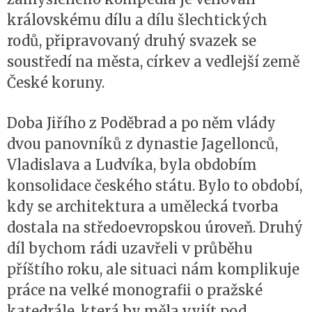
královskému dílu a dílu šlechtických
rodů, připravovaný druhý svazek se
soustředí na města, církev a vedlejší země
České koruny.
Doba Jiřího z Poděbrad a po něm vlády
dvou panovníků z dynastie Jagellonců,
Vladislava a Ludvíka, byla obdobím
konsolidace českého státu. Bylo to období,
kdy se architektura a umělecká tvorba
dostala na středoevropskou úroveň. Druhý
díl bychom rádi uzavřeli v průběhu
příštího roku, ale situaci nám komplikuje
práce na velké monografii o pražské
katedrále, která by měla vyjít pod