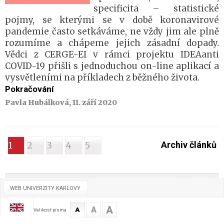
specificita – statistické
pojmy, se kterými se v době koronavirové
pandemie často setkáváme, ne vždy jim ale plně
rozumíme a chápeme jejich zásadní dopady.
Vědci z CERGE-EI v rámci projektu IDEAanti
COVID-19 přišli s jednoduchou on-line aplikací a
vysvětleními na příkladech z běžného života.
Pokračování
Pavla Hubálková, 11. září 2020
1
2
3
4
5
Archiv článků
WEB UNIVERZITY KARLOVY
A
A
A
Velikost písma