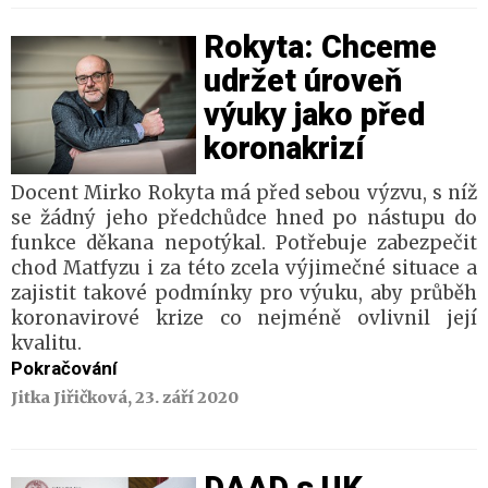
Rokyta: Chceme
udržet úroveň
výuky jako před
koronakrizí
Docent Mirko Rokyta má před sebou výzvu, s níž
se žádný jeho předchůdce hned po nástupu do
funkce děkana nepotýkal. Potřebuje zabezpečit
chod Matfyzu i za této zcela výjimečné situace a
zajistit takové podmínky pro výuku, aby průběh
koronavirové krize co nejméně ovlivnil její
kvalitu.
Pokračování
Jitka Jiřičková, 23. září 2020