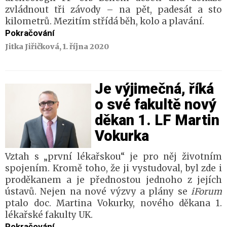
zvládnout tři závody – na pět, padesát a sto
kilometrů. Mezitím střídá běh, kolo a plavání.
Pokračování
Jitka Jiřičková, 1. října 2020
Je výjimečná, říká
o své fakultě nový
děkan 1. LF Martin
Vokurka
Vztah s „první lékařskou“ je pro něj životním
spojením. Kromě toho, že ji vystudoval, byl zde i
proděkanem a je přednostou jednoho z jejích
ústavů. Nejen na nové výzvy a plány se
iForum
ptalo doc. Martina Vokurky, nového děkana 1.
lékařské fakulty UK.
Pokračování