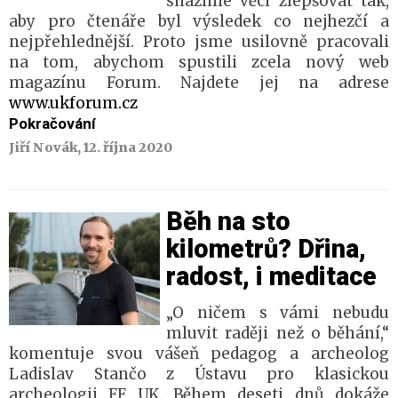
snažíme věci zlepšovat tak,
aby pro čtenáře byl výsledek co nejhezčí a
nejpřehlednější. Proto jsme usilovně pracovali
na tom, abychom spustili zcela nový web
magazínu Forum. Najdete jej na adrese
www.ukforum.cz
Pokračování
Jiří Novák, 12. října 2020
Běh na sto
kilometrů? Dřina,
radost, i meditace
„O ničem s vámi nebudu
mluvit raději než o běhání,“
komentuje svou vášeň pedagog a archeolog
Ladislav Stančo z Ústavu pro klasickou
archeologii FF UK. Během deseti dnů dokáže