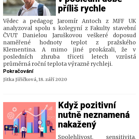
příliš rychle
Vědec a pedagog Jaromír Antoch z MFF UK
analyzoval spolu s kolegyní z Fakulty stavební
ČVUT Danielou Jaruškovou veškeré doposud
naměřené hodnoty teplot z pražského
Klementina. A mimo jiné prokázali, že v
posledních zhruba třiceti letech vzrůstá
průměrná roční teplota výrazně rychleji.
Pokračování
Jitka Jiřičková, 18. září 2020
Když pozitivní
nutně neznamená
nakažený
Spolehlivost, sensitivita,