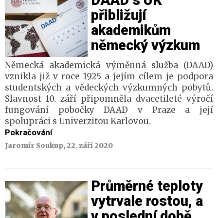
DAAD s UK
přibližují
akademikům
německý výzkum
Německá akademická výměnná služba (DAAD)
vznikla již v roce 1925 a jejím cílem je podpora
studentských a vědeckých výzkumných pobytů.
Slavnost 10. září připomněla dvacetileté výročí
fungování pobočky DAAD v Praze a její
spolupráci s Univerzitou Karlovou.
Pokračování
Jaromír Soukup, 22. září 2020
Průměrné teploty
vytrvale rostou, a
v poslední době