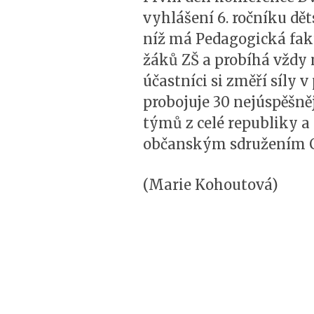
vyhlášení 6. ročníku dě
níž má Pedagogická faku
žáků ZŠ a probíhá vždy 
účastníci si změří síly v
probojuje 30 nejúspěšněj
týmů z celé republiky a
občanským sdružením C
(Marie Kohoutová)