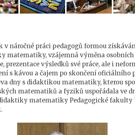
ek v náročné práci pedagogů formou získává
iky matematiky, vzájemná výměna osobních 
prezentace výsledků své práce, ale i nefor
zení s kávou a čajem po skončení oficiálníh
a dny s didaktikou matematiky, kterou spol
ých matematiků a fyziků uspořádala ve dnec
idaktiky matematiky Pedagogické fakulty U
.