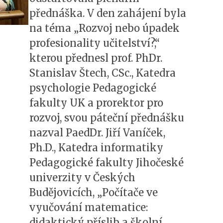
přednáška. V den zahájení byla
na téma „Rozvoj nebo úpadek
profesionality učitelství?,“
kterou přednesl prof. PhDr.
Stanislav Štech, CSc., Katedra
psychologie Pedagogické
fakulty UK a prorektor pro
rozvoj, svou páteční přednášku
nazval PaedDr. Jiří Vaníček,
Ph.D., Katedra informatiky
Pedagogické fakulty Jihočeské
univerzity v Českých
Budějovicích, „Počítače ve
vyučování matematice:
didaktický příslib a školní