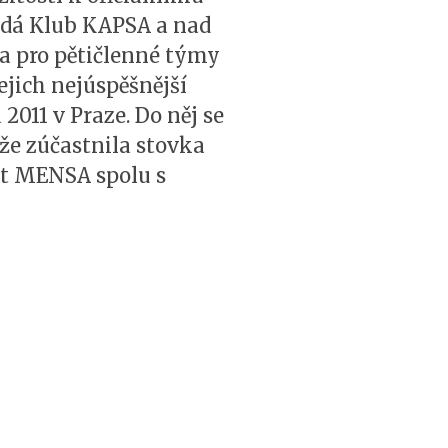
řádá Klub KAPSA a nad
na pro pětičlenné týmy
ejich nejúspěšnější
 2011 v Praze. Do něj se
ěže zúčastnila stovka
st MENSA spolu s