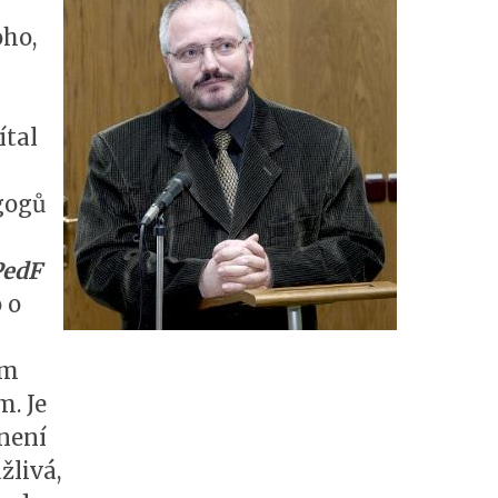
oho,
ítal
gogů
PedF
o o
ým
. Je
není
žlivá,