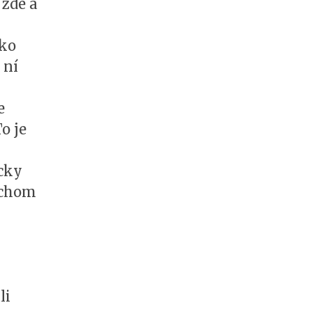
 zde a
ako
 ní
e
o je
cky
ychom
li