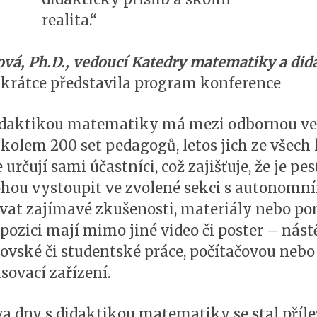
realita.“
ová, Ph.D., vedoucí Katedry matematiky a di
, krátce představila program konference
idaktikou matematiky má mezi odbornou veře
 kolem 200 set pedagogů, letos jich ze všech
rčují sami účastníci, což zajišťuje, že je pes
hou vystoupit ve zvolené sekci s autonomní
ovat zajímavé zkušenosti, materiály nebo po
ispozici mají mimo jiné video či poster – ná
ovské či studentské práce, počítačovou neb
sovací zařízení.
a dny s didaktikou matematiky se stal přílež