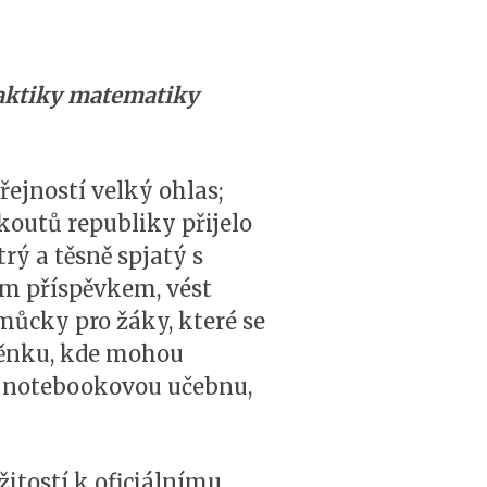
daktiky matematiky
jností velký ohlas;
 koutů republiky přijelo
trý a těsně spjatý s
m příspěvkem, vést
můcky pro žáky, které se
stěnku, kde mohou
o notebookovou učebnu,
itostí k oficiálnímu