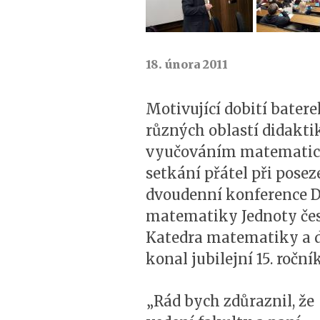
18. února 2011
Motivující dobití bater
různých oblastí didakt
vyučováním matematice, 
setkání přátel při pose
dvoudenní konference Dv
matematiky Jednoty česk
Katedra matematiky a d
konal jubilejní 15. ročník
„Rád bych zdůraznil, že