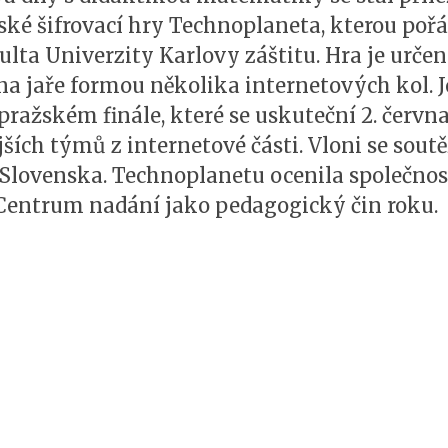
tské šifrovací hry Technoplaneta, kterou po
lta Univerzity Karlovy záštitu. Hra je urče
na jaře formou několika internetových kol. J
 pražském finále, které se uskuteční 2. června
ších týmů z internetové části. Vloni se sout
 Slovenska. Technoplanetu ocenila společno
entrum nadání jako pedagogický čin roku.