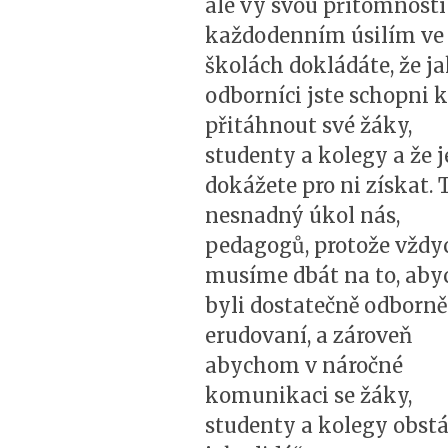
ale vy svou přítomností
každodenním úsilím ve
školách dokládáte, že j
odborníci jste schopni k
přitáhnout své žáky,
studenty a kolegy a že j
dokážete pro ni získat. T
nesnadný úkol nás,
pedagogů, protože vždy
musíme dbát na to, ab
byli dostatečně odborně
erudovaní, a zároveň
abychom v náročné
komunikaci se žáky,
studenty a kolegy obstá