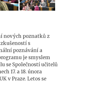
ní nových poznatků z
zkušeností s
mální poznávání a
o programu je smyslem
u se Společností učitelů
h 17. a 18. února
K v Praze. Letos se