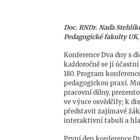
Doc. RNDr. Naďa Stehlík
Pedagogické fakulty UK
Konference Dva dny s d
každoročně se jí účastní
180. Program konference u
pedagogickou praxí. Mo
pracovní dílny, prezent
ve výuce osvědčily; k d
představit zajímavé žák
interaktivní tabuli a hla
První den konference Dv