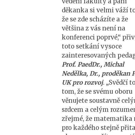
vedení fakulty a paní
děkanka si velmi váží t
že se zde scházíte a že
většina z vás není na
konferenci poprvé,“ přiv
toto setkání vysoce
zainteresovaných peda
Prof. PaedDr., Michal
Nedělka, Dr., proděkan 
UK pro rozvoj
. „Svědčí t
tom, že se svému oboru
věnujete soustavně cel
srdcem a celým rozumem
zřejmé, že matematika 
pro každého stejně přita