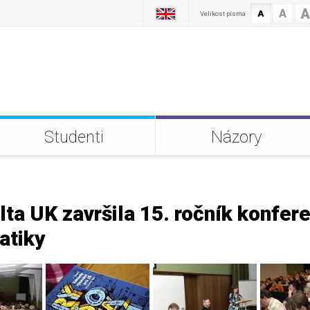
A
A
A
Velikost písma
Studenti
Názory
ta UK završila 15. ročník konfer
atiky