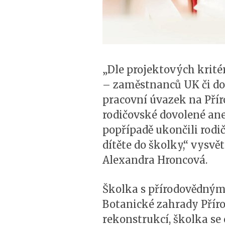
„Dle projektových kritér
– zaměstnanců UK či do
pracovní úvazek na Přír
rodičovské dovolené ane
popřípadě ukončili rod
dítěte do školky,“ vysvě
Alexandra Hroncová.
Školka s přírodovědným 
Botanické zahrady Přír
rekonstrukcí, školka se 