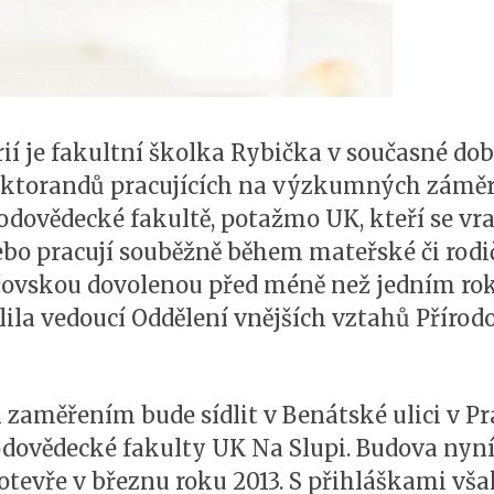
ií je fakultní školka Rybička v současné dob
ktorandů pracujících na výzkumných záměr
odovědecké fakultě, potažmo UK, kteří se vr
bo pracují souběžně během mateřské či rodi
ičovskou dovolenou před méně než jedním ro
tlila vedoucí Oddělení vnějších vztahů Příro
zaměřením bude sídlit v Benátské ulici v Pr
odovědecké fakulty UK Na Slupi. Budova nyn
otevře v březnu roku 2013. S přihláškami vša