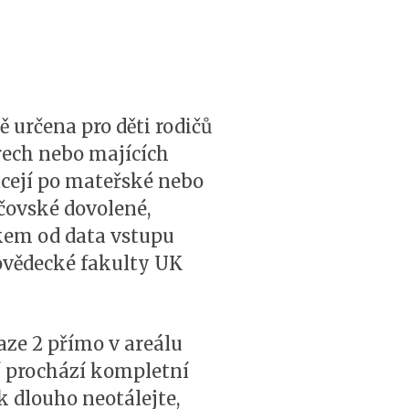
ě určena pro děti rodičů
ech nebo majících
acejí po mateřské nebo
čovské dovolené,
kem od data vstupu
dovědecké fakulty UK
aze 2 přímo v areálu
í prochází kompletní
k dlouho neotálejte,