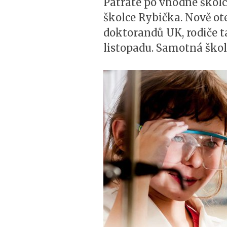
Pátráte po vhodné školc
školce Rybička. Nově ot
doktorandů UK, rodiče ta
listopadu. Samotná škol