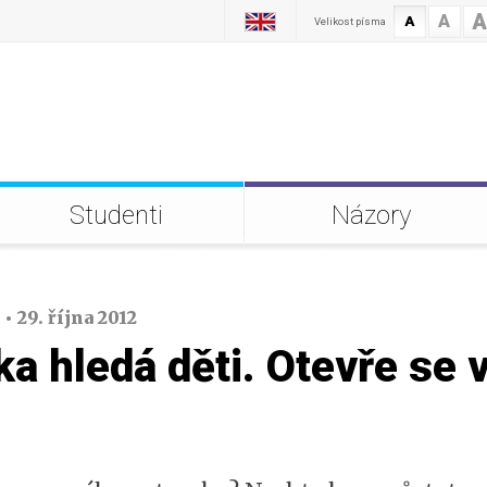
A
A
A
Velikost písma
Studenti
Názory
• 29. října 2012
a hledá děti. Otevře se 