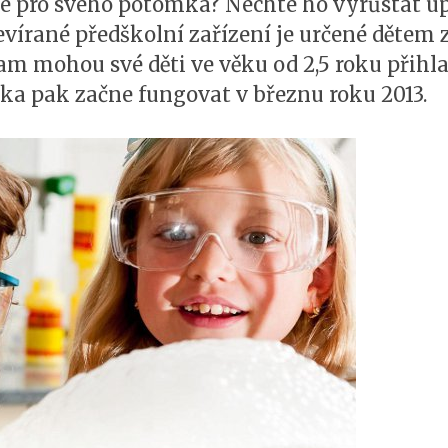
e pro svého potomka? Nechte ho vyrůstat up
evírané předškolní zařízení je určené dětem
m mohou své děti ve věku od 2,5 roku přihlaš
ka pak začne fungovat v březnu roku 2013.