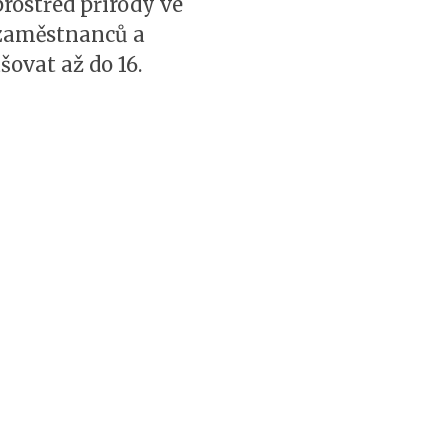
rostřed přírody ve
 zaměstnanců a
ovat až do 16.