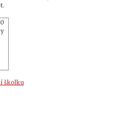
t.
00
ry
ní školku