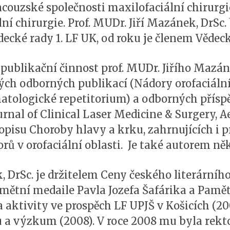
couzské společnosti maxilofaciální chirurg
ní chirurgie. Prof. MUDr. Jiří Mazánek, DrSc.
cké rady 1. LF UK, od roku je členem Vědec
ublikační činnost prof. MUDr. Jiřího Mazánka
h odborných publikací (Nádory orofaciální 
omatologické repetitorium) a odborných přísp
rnal of Clinical Laser Medicine & Surgery, Ae
sopisu Choroby hlavy a krku, zahrnujících i 
rů v orofaciální oblasti. Je také autorem ně
, DrSc. je držitelem Ceny českého literárníh
Pamětní medaile Pavla Jozefa Šafárika a Pamět
 aktivity ve prospěch LF UPJŠ v Košicích (20
u a výzkum (2008). V roce 2008 mu byla rek