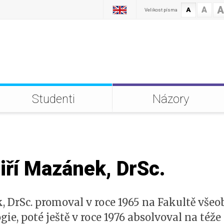
A
A
A
Velikost písma
Studenti
Názory
iří Mazánek, DrSc.
k, DrSc. promoval v roce 1965 na Fakultě vše
ie, poté ještě v roce 1976 absolvoval na téže