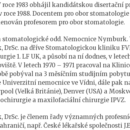
 roce 1983 obhájil kandidátskou disertační p
l v roce 1988. Docentem pro obor stomatologi
jmenován profesorem pro obor stomatologie.
a stomatologické odd. Nemocnice Nymburk. V
k, DrSc. na dříve Stomatologickou kliniku FV
rurgie 1. LF UK, a působí na ní dodnes, v letec
iště. V letech 1970 – 1971 pracoval na Klinice
obě pobýval na 3 měsíčním studijním pobytu
e Univerzitní nemocnice ve Vídni, dále pak n
pool (Velká Británie), Denver (USA) a Moskv
chirurgie a maxilofaciální chirurgie IPVZ.
k, DrSc. je členem řady významných profesníc
zahraničí, např. České lékařské společnosti J