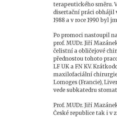
terapeutického směru. V
disertační práci obháji
1988 a v roce 1990 byl 
Po promoci nastoupil n
prof. MUDr. Jiří Mazáne
čelistní a obličejové chi
přednostou tohoto pracov
LF UK a FN KV. Krátkod
maxilofaciální chirurgi
Lomoges (Francie), Liver
vede subkatedru stomato
Prof. MUDr. Jiří Mazáne
České republice tak i v 