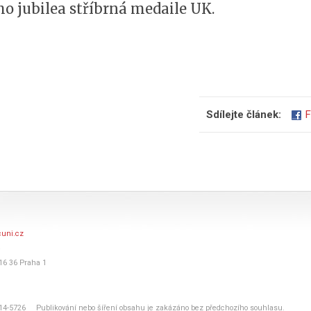
ího jubilea stříbrná medaile UK.
Sdílejte článek:
F
uni.cz
116 36 Praha 1
14-5726 Publikování nebo šíření obsahu je zakázáno bez předchozího souhlasu.