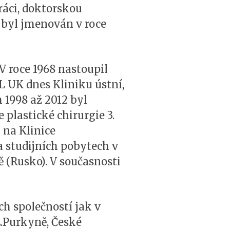
ráci, doktorskou
e byl jmenován v roce
 roce 1968 nastoupil
L UK dnes Kliniku ústní,
h 1998 až 2012 byl
 plastické chirurgie 3.
 na Klinice
a studijních pobytech v
ě (Rusko). V současnosti
h společností jak v
.E.Purkyně, České