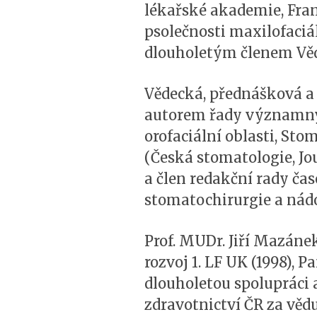
lékařské akademie, Fran
psolečnosti maxilofaciál
dlouholetým členem Věde
Vědecká, přednášková a p
autorem řady významnýc
orofaciální oblasti, St
(Česká stomatologie, Jou
a člen redakční rady ča
stomatochirurgie a nádo
Prof. MUDr. Jiří Mazánek
rozvoj 1. LF UK (1998), 
dlouholetou spolupráci a
zdravotnictví ČR za věd