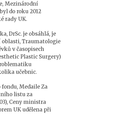
ie, Mezinárodní
 byl do roku 2012
ké rady UK.
, DrSc. je obsáhlá, je
oblasti, Traumatologie
ěvků v časopisech
sthetic Plastic Surgery)
problematiku
kolika učebnic.
o fondu, Medaile Za
ního listu za
03), Ceny ministra
torem UK udělena při