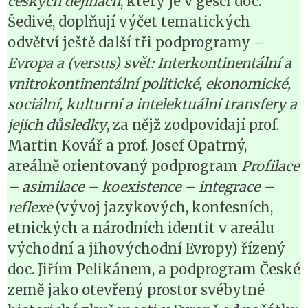
českých dějinách
, který je v gesci doc.
Šedivé, doplňují výčet tematických
odvětví ještě další tři podprogramy –
Evropa a (versus) svět: Interkontinentální a
vnitrokontinentální politické, ekonomické,
sociální, kulturní a intelektuální transfery a
jejich důsledky
, za nějž zodpovídají prof.
Martin Kovář a prof. Josef Opatrný,
areálně orientovaný podprogram
Profilace
– asimilace – koexistence – integrace –
reflexe
(vývoj jazykových, konfesních,
etnických a národních identit v areálu
východní a jihovýchodní Evropy) řízený
doc. Jiřím Pelikánem, a podprogram České
země jako otevřený prostor svébytné