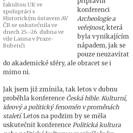
připravili
fakultou UK ve
konferenci
spolupráci s
Historickým ústavem AV
Archeologie a
ČR se uskutečnila ve
veřejnost
, která
dnech 25.–26. dubna ve
byla vynikajícím
vile Lanna v Praze-
nápadem, jak se
Bubenči
pouze neuzavírat
do akademické sféry, ale obracet se i
mimo ni.
Jak jsem již zmínila, tak letos v dubnu
proběhla konference
Česká bible. Kulturní,
ideový a politický fenomén v proměnách
staletí
. Letos na podzim by se měla
uskutečnit konference
Politická kultura