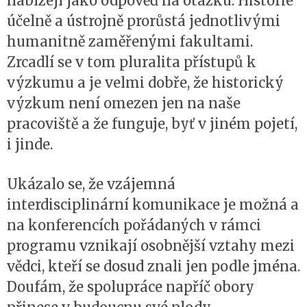
nabízejí jako odpověď na otázku. Historie
účelně a ústrojně prorůstá jednotlivými
humanitně zaměřenými fakultami.
Zrcadlí se v tom pluralita přístupů k
výzkumu a je velmi dobře, že historický
výzkum není omezen jen na naše
pracoviště a že funguje, byť v jiném pojetí,
i jinde.
Ukázalo se, že vzájemná
interdisciplinární komunikace je možná a
na konferencích pořádaných v rámci
programu vznikají osobnější vztahy mezi
vědci, kteří se dosud znali jen podle jména.
Doufám, že spolupráce napříč obory