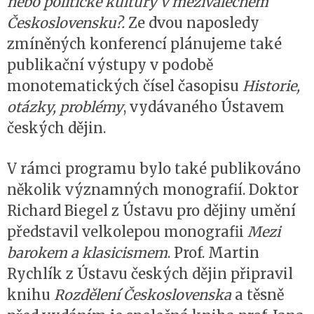
nebo politické kultury v meziválečném
Československu?.
Ze dvou naposledy
zmíněných konferencí plánujeme také
publikační výstupy v podobě
monotematických čísel časopisu
Historie,
otázky, problémy
, vydávaného Ústavem
českých dějin.
V rámci programu bylo také publikováno
několik významných monografií. Doktor
Richard Biegel z Ústavu pro dějiny umění
představil velkolepou monografii
Mezi
barokem a klasicismem
. Prof. Martin
Rychlík z Ústavu českých dějin připravil
knihu
Rozdělení Československa
a těsně