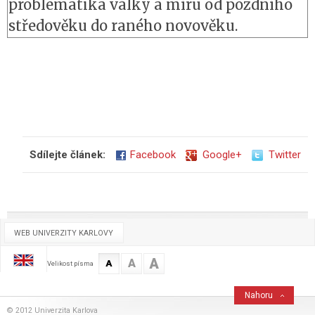
problematika války a míru od pozdního
středověku do raného novověku.
Sdílejte článek:
Facebook
Google+
Twitter
WEB UNIVERZITY KARLOVY
A
A
A
Velikost písma
Nahoru
© 2012 Univerzita Karlova