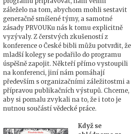
programu připravovat, nám velmi
záleželo na tom, abychom mohli sestavit
generačně smíšené týmy, a samotné
zásady PRVOUKu nás k tomu explicitně
vyzývaly. Z čerstvých zkušeností z
konference o České bibli můžu potvrdit, že
mladší kolegy se podařilo do programu
úspěšně zapojit. Někteří přímo vystoupili
na konferenci, jiní nám pomáhají
především s organizačními záležitostmi a
přípravou publikačních výstupů. Chceme,
aby si pomalu zvykali na to, že i toto je
nutnou součástí vědecké práce.
Když se