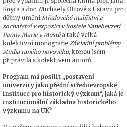
před vydáním je společná kniha prof. Jana
Royta a doc. Michaely Ottové z Ústavu pro
dějiny umění
Středověké malířství a
sochařství v expozici v kostele Nanebevzetí
Panny Marie v Mostě
a také velká
kolektivní monografie
Základní problémy
studia raného novověku
, kterou jsem
připravila s kolektivem autorů.
Program má posílit „postavení
univerzity jako přední středoevropské
instituce pro historický výzkum“, jaká je
institucionální základna historického
výzkumu na UK?