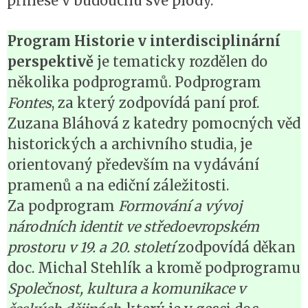
přinese v budoucnu své plody.
Program Historie v interdisciplinární
perspektivě
je tematicky rozdělen do
několika podprogramů. Podprogram
Fontes
, za který zodpovídá paní prof.
Zuzana Bláhová z katedry pomocných věd
historických a archivního studia, je
orientovaný především na vydávání
pramenů a na ediční záležitosti.
Za podprogram
Formování a vývoj
národních identit ve středoevropském
prostoru v 19. a 20. století
zodpovídá děkan
doc. Michal Stehlík a kromě podprogramu
Společnost, kultura a komunikace v