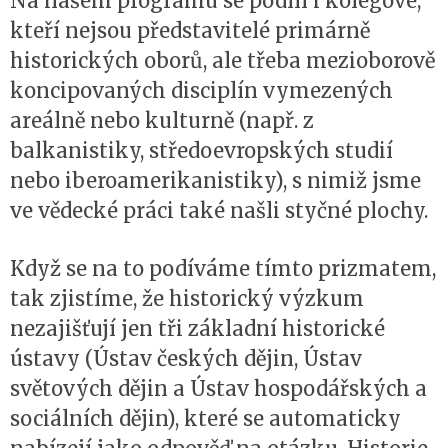
Na našem programu se podílí i kolegové,
kteří nejsou představitelé primárně
historických oborů, ale třeba mezioborově
koncipovaných disciplín vymezených
areálně nebo kulturně (např. z
balkanistiky, středoevropských studií
nebo iberoamerikanistiky), s nimiž jsme
ve vědecké práci také našli styčné plochy.
Když se na to podíváme tímto prizmatem,
tak zjistíme, že historický výzkum
nezajišťují jen tři základní historické
ústavy (Ústav českých dějin, Ústav
světových dějin a Ústav hospodářských a
sociálních dějin), které se automaticky