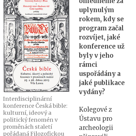
ohlédneme za
uplynulým
rokem, kdy se
program začal
rozvíjet, jaké
konference už
byly v jeho
rámci
uspořádány a
jaké publikace
vydány?
Interdisciplinární
konference Česká bible:
Kolegové z
kulturní, ideový a
Ústavu pro
politický fenomén v
proměnách staletí
archeologii
pořádaná Filozofickou