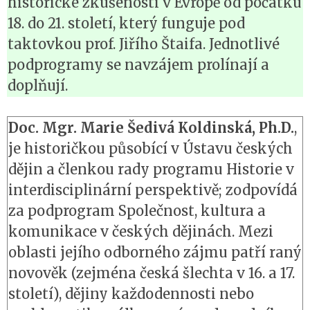
historické zkušenosti v Evropě od počátku
18. do 21. století, který funguje pod
taktovkou prof. Jiřího Štaifa. Jednotlivé
podprogramy se navzájem prolínají a
doplňují.
Doc. Mgr. Marie Šedivá Koldinská, Ph.D.
,
je historičkou působící v Ústavu českých
dějin a členkou rady programu Historie v
interdisciplinární perspektivě; zodpovídá
za podprogram Společnost, kultura a
komunikace v českých dějinách. Mezi
oblasti jejího odborného zájmu patří raný
novověk (zejména česká šlechta v 16. a 17.
století), dějiny každodennosti nebo