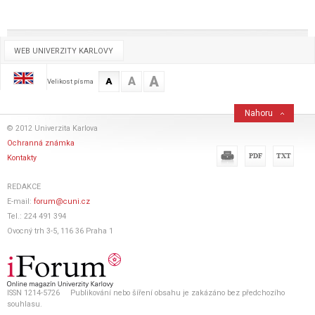
WEB UNIVERZITY KARLOVY
A
A
A
Velikost písma
Nahoru
© 2012 Univerzita Karlova
Ochranná známka
Kontakty
REDAKCE
E-mail:
forum@cuni.cz
Tel.: 224 491 394
Ovocný trh 3-5, 116 36 Praha 1
ISSN 1214-5726 Publikování nebo šíření obsahu je zakázáno bez předchozího
souhlasu.