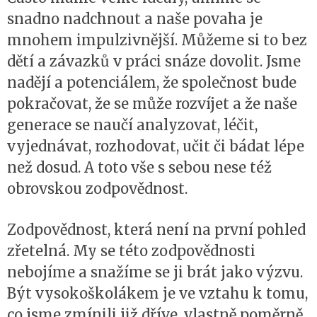
snadno nadchnout a naše povaha je
mnohem impulzivnější. Můžeme si to bez
dětí a závazků v práci snáze dovolit. Jsme
nadějí a potenciálem, že společnost bude
pokračovat, že se může rozvíjet a že naše
generace se naučí analyzovat, léčit,
vyjednávat, rozhodovat, učit či bádat lépe
než dosud. A toto vše s sebou nese též
obrovskou zodpovědnost.
Zodpovědnost, která není na první pohled
zřetelná. My se této zodpovědnosti
nebojíme a snažíme se ji brát jako výzvu.
Být vysokoškolákem je ve vztahu k tomu,
co jsme zmínili již dříve, vlastně poměrně