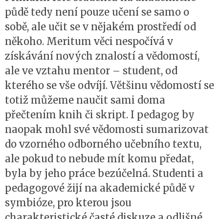
půdě tedy není pouze učení se samo o
sobě, ale učit se v nějakém prostředí od
někoho. Meritum věci nespočívá v
získávání nových znalostí a vědomostí,
ale ve vztahu mentor – student, od
kterého se vše odvíjí. Většinu vědomostí se
totiž můžeme naučit sami doma
přečtením knih či skript. I pedagog by
naopak mohl své vědomosti sumarizovat
do vzorného odborného učebního textu,
ale pokud to nebude mít komu předat,
byla by jeho práce bezúčelná. Studenti a
pedagogové žijí na akademické půdě v
symbióze, pro kterou jsou
charakteristické časté diskuze a odlišné