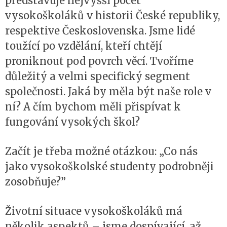
představuje nejvyšší počet
vysokoškoláků v historii České republiky,
respektive Československa. Jsme lidé
toužící po vzdělání, kteří chtějí
proniknout pod povrch věcí. Tvoříme
důležitý a velmi specifický segment
společnosti. Jaká by měla být naše role v
ní? A čím bychom měli přispívat k
fungování vysokých škol?
Začít je třeba možné otázkou: „Co nás
jako vysokoškolské studenty podrobněji
zosobňuje?”
Životní situace vysokoškoláků má
několik aspektů – jsme dospívající, až