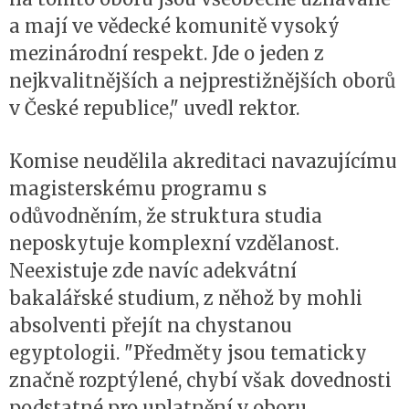
a mají ve vědecké komunitě vysoký
mezinárodní respekt. Jde o jeden z
nejkvalitnějších a nejprestižnějších oborů
v České republice," uvedl rektor.
Komise neudělila akreditaci navazujícímu
magisterskému programu s
odůvodněním, že struktura studia
neposkytuje komplexní vzdělanost.
Neexistuje zde navíc adekvátní
bakalářské studium, z něhož by mohli
absolventi přejít na chystanou
egyptologii. "Předměty jsou tematicky
značně rozptýlené, chybí však dovednosti
podstatné pro uplatnění v oboru.