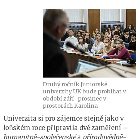
Druhý ročník Juniorské
univerzity UK bude probíhat v
období září–prosinec v
prostorách Karolina
Univerzita si pro zájemce stejně jako v
loňském roce připravila dvě zaměření
–
humanitně-společenské
a
přírodovědně-