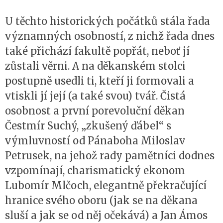
U těchto historických počátků stála řada
významných osobností, z nichž řada dnes
také přichází fakultě popřát, neboť jí
zůstali věrni. A na děkanském stolci
postupně usedli ti, kteří ji formovali a
vtiskli jí její (a také svou) tvář. Čistá
osobnost a první porevoluční děkan
Čestmír Suchý, „zkušený ďábel“ s
výmluvností od Pánaboha Miloslav
Petrusek, na jehož rady pamětníci dodnes
vzpomínají, charismatický ekonom
Lubomír Mlčoch, elegantně překračující
hranice svého oboru (jak se na děkana
sluší a jak se od něj očekává) a Jan Ámos