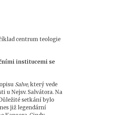
říklad centrum teologie
ičními institucemi se
sopisu
Salve
, který vede
i u Nejsv. Salvátora. Na
Důležité setkání bylo
nes již legendární