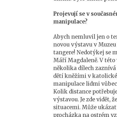
Projevují se v současn
manipulace?
Abych nemluvil jen o te
novou výstavu v Muzeu 
tangere! Nedotýkej se mě
Máří Magdaleně. V této 
několika dílech zaznívá
dětí kněžími v katolick
manipulace lidmi vůbec z
Kolik distance potřebuj
výstavou. Je zde vidět, 
situacemi. Může ukázat 
procházka na ostrém vz