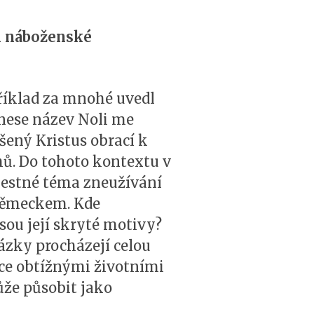
či náboženské
příklad za mnohé uvedl
nese název Noli me
íšený Kristus obrací k
hů. Do tohoto kontextu v
lestné téma zneužívání
 Německem. Kde
sou její skryté motivy?
ázky procházejí celou
lice obtížnými životními
ůže působit jako