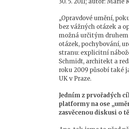
30. 5. 2011; autor: Mari
„Opravdové umění, pok
bez vážných otázek a op
možná určitým druhem sp
otázek, pochybování, urč
stranu: explicitní nábož
Schmidt, architekt a red
roku 2009 působí také j
UK v Praze.
Jedním z prvořadých cí
platformy na ose „uměn
zasvěcenou diskusi o tě