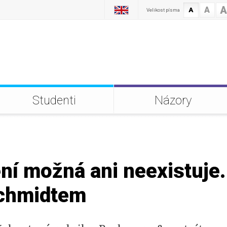
A
A
A
Velikost písma
Studenti
Názory
ní možná ani neexistuje
chmidtem