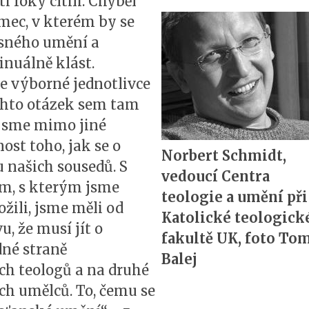
i roky cítili. Chyběl
mec, v kterém by se
sného umění a
inuálně klást.
 výborné jednotlivce
těchto otázek sem tam
 jsme mimo jiné
ost toho, jak se o
Norbert Schmidt,
u našich sousedů. S
vedoucí Centra
, s kterým jsme
teologie a umění při
žili, jsme měli od
Katolické teologick
, že musí jít o
fakultě UK, foto To
dné straně
Balej
ch teologů a na druhé
ch umělců. To, čemu se