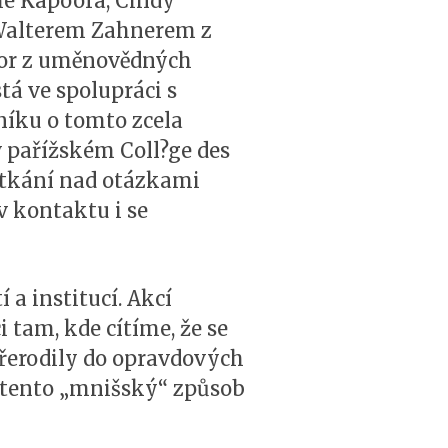
he Kapoora, Cindy
 Walterem Zahnerem z
bor z uměnovědných
stá ve spolupráci s
íku o tomto zcela
 pařížském Coll?ge des
etkání nad otázkami
v kontaktu i se
a institucí. Akcí
 tam, kde cítíme, že se
přerodily do opravdových
ty tento „mnišský“ způsob