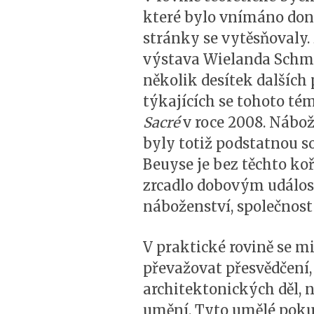
které bylo vnímáno done
stránky se vytěsňovaly.
výstava Wielanda Schm
několik desítek dalších 
týkajících se tohoto t
Sacré
v roce 2008. Nábože
byly totiž podstatnou s
Beuyse je bez těchto k
zrcadlo dobovým událoste
náboženství, společnost
V praktické rovině se mi
převažovat přesvědčení, 
architektonických děl,
umění. Tyto umělé pokus