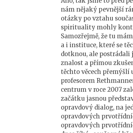
Ano, tak jsme to před pět
nám nějaký pevnější rá
otázky po vztahu souča
spirituality mohly kont
Samozřejmě, že tu máme
a i instituce, které se 
dotknou, ale postrádali
znalost a přímou zkušen
těchto věcech přemýšlí 
profesorem Rethmannem
centrum v roce 2007 zalo
začátku jasnou představu
opravdový dialog, na je
opravdových prvotřídní
opravdových prvotřídní