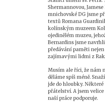
Stanici umění sv. Petra
Shermannovou, Jamese L
mnichovské DG jsme při
textů Romana Guardin
kolínským muzeem Kolu
ojedinělém muzeu, jehož
Bernardins jsme navrhli
předávání paměti nejen 
zajímavými lidmi z Rako
Musím ale říci, že nám 
děláme spíš méně. Snaží
jde do hloubky. Některé
přátelství. A jsem velic
naší práce podporuje.