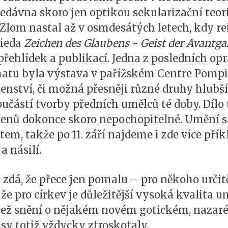
dávna skoro jen optikou sekularizační teor
 Zlom nastal až v osmdesátých letech, kdy re
ieda
Zeichen des Glaubens - Geist der Avantga
přehlídek a publikací. Jedna z posledních op
ématu byla výstava v pařížském Centre Pom
nství, či možná přesněji různé druhy hlubší 
oučástí tvorby předních umělců té doby. Díl
ořenů dokonce skoro nepochopitelné. Umění 
m, takže po 11. září najdeme i zde více přík
 a násilí.
 zdá, že přece jen pomalu – pro někoho určit
že pro církev je důležitější vysoká kvalita 
 než snění o nějakém novém gotickém, naza
y totiž vždycky ztroskotaly.