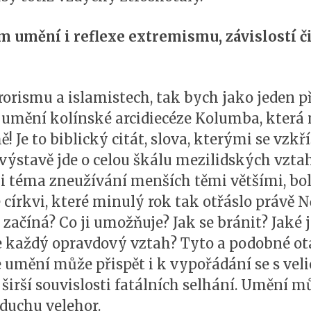
ém umění i reflexe extremismu, závislostí 
rorismu a islamistech, tak bych jako jeden 
umění kolínské arcidiecéze Kolumba, která 
! Je to biblický citát, slova, kterými se vzkř
výstavě jde o celou škálu mezilidských vzta
 i téma zneužívání menších těmi většími, bo
é církvi, které minulý rok tak otřáslo právě
ačíná? Co ji umožňuje? Jak se bránit? Jaké j
e každý opravdový vztah? Tyto a podobné ot
že umění může přispět i k vypořádání se s ve
širší souvislosti fatálních selhání. Umění m
duchu velehor.