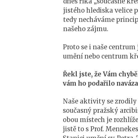
dnes říká „současné kře
jistého hlediska velice
tedy necháváme princip
našeho zájmu.
Proto se i naše centru
umění nebo centrum kř
Řekl jste, že Vám chyb
vám ho podařilo naváza
Naše aktivity se zrodi
současný pražský arcibi
obou místech je rozhlíž
jistě to s Prof. Menneke