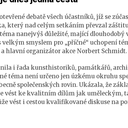
otevřené debatě všech účastníků, jíž se zúčas
, který nad celým setkáním převzal záštitu
 o téma nanejvýš důležité, mající dlouhodobý
i s velkým smyslem pro „příčné“ uchopení té
 a hlavní organizátor akce Norbert Schmidt.
tnila i řada kunsthistoriků, památkářů, archi
ané téma není určeno jen úzkému okruhu spec
obecně společenských rovin. Ukázala, že zákl
že vést ke kvalitním dílům jak uměleckým, 
e vést i cestou kvalifikované diskuse na po