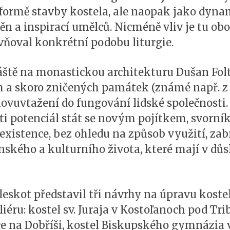
 formě stavby kostela, ale naopak jako dynam
 a inspirací umělců. Nicméně vliv je tu obou
vňoval konkrétní podobu liturgie.
vláště na monastickou architekturu Dušan Fol
 a skoro zničených památek (známé např. z 
znovuvtažení do fungování lidské společnosti
ti potenciál stát se novým pojítkem, svorní
í existence, bez ohledu na způsob využití, z
ského a kulturního života, které mají v dů
leskot představil tři návrhy na úpravu koste
iéru: kostel sv. Juraja v Kostoľanoch pod Tr
ice na Dobříši, kostel Biskupského gymnázia 