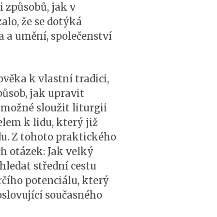
i způsobů, jak v
alo, že se dotýká
 a umění, společenství
věka k vlastní tradici,
ůsob, jak upravit
možné sloužit liturgii
m k lidu, který již
u. Z tohoto praktického
h otázek: Jak velký
ledat střední cestu
čího potenciálu, který
oslovující současného