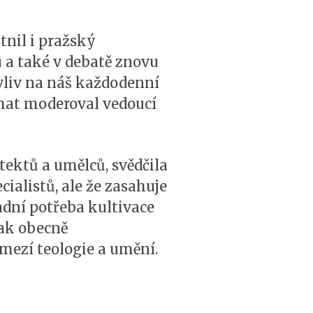
tnil i pražský
 a také v debatě znovu
 vliv na náš každodenní
mat moderoval vedoucí
tektů a umělců, svědčila
ialistů, ale že zasahuje
adní potřeba kultivace
tak obecně
mezí teologie a umění.