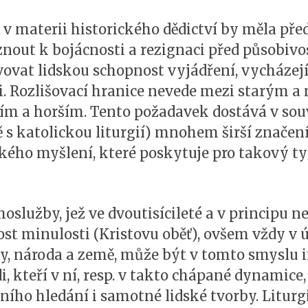
v materii historického dědictví by měla před
nout k bojácnosti a rezignaci před působivos
ovat lidskou schopnost vyjádření, vycházejí
i. Rozlišovací hranice nevede mezi starým a
ím a horším. Tento požadavek dostává v sou
s katolickou liturgií) mnohem širší značení,
ckého myšlení, které poskytuje pro takový 
služby, jež ve dvoutisícileté a v principu 
st minulosti (Kristovu oběť), ovšem vždy v 
by, národa a země, může být v tomto smyslu
idi, kteří v ní, resp. v takto chápané dynami
ního hledání i samotné lidské tvorby. Liturgi