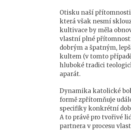
Otisku naší přítomnosti 
která však nesmí sklouz
kultivace by měla obnov
vlastní plné přítomnost
dobrým a špatným, lepš
kultem (v tomto případě 
hluboké tradici teologi
aparát.
Dynamika katolické boho
formě zpřítomňuje událo
specifiky konkrétní do
A to právě pro tvořivé l
partnera v procesu vlast