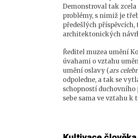
Demonstroval tak zcela 
problémy, s nimiž je tře
předešlých příspěvcích,
architektonických návrh
Ředitel muzea umění Ko
úvahami o vztahu umění 
umění oslavy (
ars celeb
odpoledne, a tak se vyt
schopností duchovního 
sebe sama ve vztahu k t
Kultivace člověka 