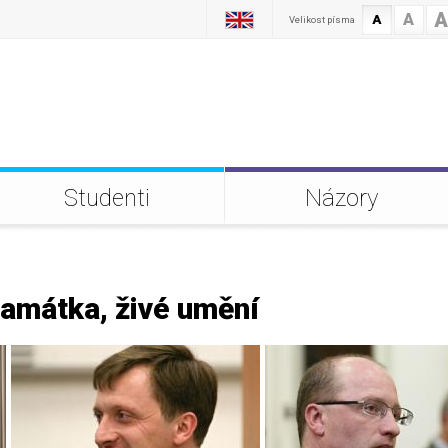
A
A
A
Velikost písma
Studenti
Názory
 památka, živé umění