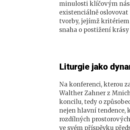
minulosti klíčovým nást
existenciálně oslovovat 
tvorby, jejímž kritériem
snaha o postižení krásy
Liturgie jako dyn
Na konferenci, kterou z
Walther Zahner z Mnicho
koncilu, tedy o způsobe
nejen hlavní tendence, k
rozdílných prostorových
ve svém příspěvku předst