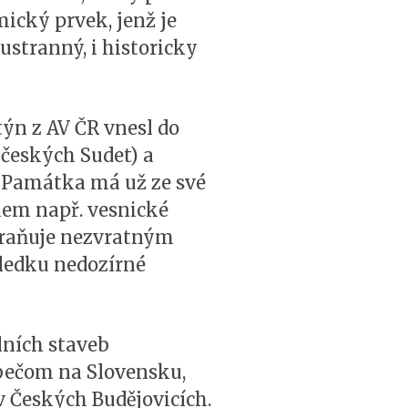
ický prvek, jenž je
stranný, i historicky
týn z AV ČR vnesl do
českých Sudet) a
. Památka má už ze své
kem např. vesnické
abraňuje nezvratným
sledku nedozírné
lních staveb
ibečom na Slovensku,
v Českých Budějovicích.