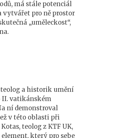
odů, má stále potenciál
 vytvářet pro ně prostor
 skutečná „uměleckost“,
na.
 teolog a historik umění
 II. vatikánském
 Na ní demonstroval
ž v této oblasti při
Kotas, teolog z KTF UK,
ý element, který pro sebe