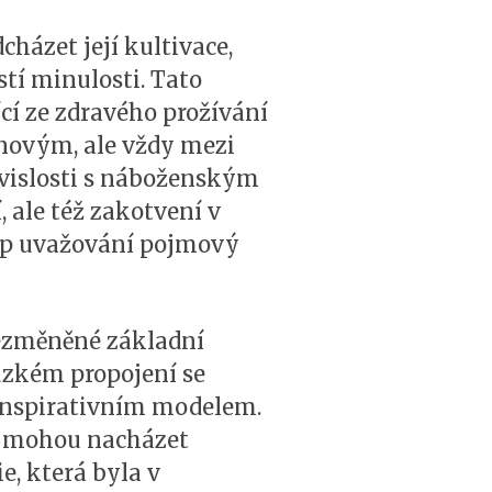
cházet její kultivace,
tí minulosti. Tato
cí ze zdravého prožívání
 novým, ale vždy mezi
vislosti s náboženským
 ale též zakotvení v
typ uvažování pojmový
nezměněné základní
úzkém propojení se
 inspirativním modelem.
ce, mohou nacházet
e, která byla v