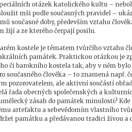
speciálních otázek katolického kultu – nebol
sloužit mši podle současných pravidel – ukáz
ů současné doby, především vztahu člověka
m žijí a ze kterého čerpají posilu.
tarém kostele je tématem tvůrčího vztahu člo
králních památek. Praktickou otázkou je zp
ho či barokního kostela tak, aby v něm bylo 
 současného člověka – to znamená např. čele
m pozorovatelem, ale aktivní součástí obřad
lá řada obecných společenských a kulturníc
umělecký zásah do památek minulosti? Kde h
ému artefaktu a sebevědomím vlastního tvůr
udržet památku a předávanou tradici živou a 