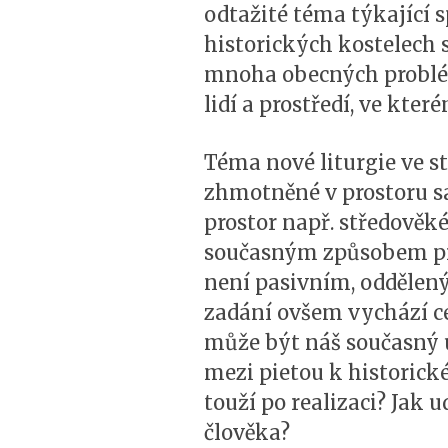
odtažité téma týkající 
historických kostelech 
mnoha obecných problém
lidí a prostředí, ve které
Téma nové liturgie ve s
zhmotněné v prostoru sa
prostor např. středověké
současným způsobem pro
není pasivním, oddělený
zadání ovšem vychází ce
může být náš současný 
mezi pietou k historick
touží po realizaci? Jak 
člověka?