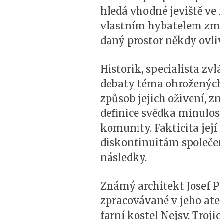
hledá vhodné jeviště ve
vlastním hybatelem změn
daný prostor někdy ovli
Historik, specialista z
debaty téma ohrožených
způsob jejich oživení, 
definice svědka minulos
komunity. Fakticita jej
diskontinuitám společen
následky.
Známý architekt Josef P
zpracovávané v jeho atel
farní kostel Nejsv. Troj