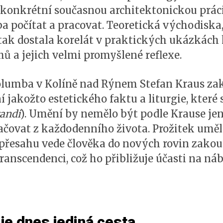
konkrétní současnou architektonickou práci 
ba počítat a pracovat. Teoretická východiska,
 tak dostala korelát v praktických ukázkách 
ů a jejich velmi promyšlené reflexe.
lumba v Kolíně nad Rýnem Stefan Kraus za
jakožto estetického faktu a liturgie, které 
randi
). Umění by nemělo být podle Krause jen
lačovat z každodenního života. Prožitek uměl
přesahu vede člověka do nových rovin zakou
ranscendenci, což ho přibližuje účasti na n
je dnes jediná cesta