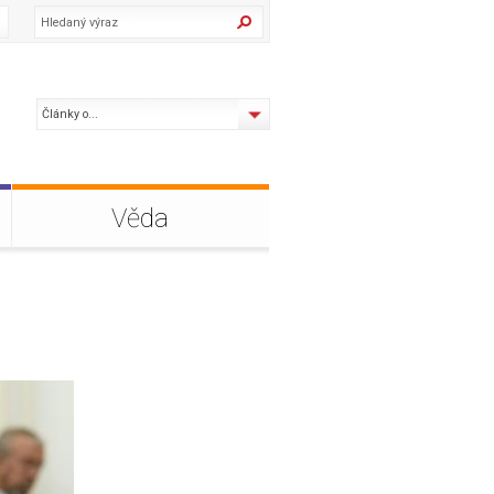
Články o...
Věda