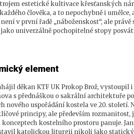
rojem estetické kultivace křesťanských nár
každého člověka, a to nepochybně i umělce, a
 není v první řadě „náboženskost“, ale právě
 jako univerzálně pochopitelné stopy posvát
amický element
ahájil děkan KTF UK Prokop Brož, vystoupil i
va s přednáškou o sakrální architektuře po
ch nového uspořádání kostela ve 20. století.
líčové principy, ale především rozmanitost, je
 konceptech kostelního prostoru panuje. Jan 
avil katolickou liturgii nikoli jako statick