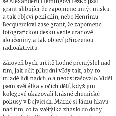
se Alexanderu Flemingovi těžko psal
grant slibující, že zapomene umýt misku,
a tak objeví penicilin, nebo Henrimu
Becquerelovi zase grant, že zapomene
fotografickou desku vedle uranové
sloučeniny, a tak objeví přirozenou
radioaktivitu.
Zároveň bych určitě hodně přemýšlel nad
tím, jak učit přírodní vědy tak, aby to
mladé lidi nadchlo a neodstrašovalo. Viděl
jsem světýlka v očích dětí, když jim
kolegové ukazovali krásné chemické
pokusy v Dejvicích. Marně si lámu hlavu
nad tím, co ta světýlka zhaslo do doby,