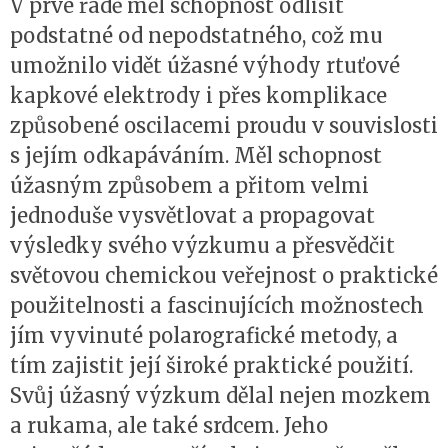
V prvé řadě měl schopnost odlišit
podstatné od nepodstatného, což mu
umožnilo vidět úžasné výhody rtuťové
kapkové elektrody i přes komplikace
způsobené oscilacemi proudu v souvislosti
s jejím odkapáváním. Měl schopnost
úžasným způsobem a přitom velmi
jednoduše vysvětlovat a propagovat
výsledky svého výzkumu a přesvědčit
světovou chemickou veřejnost o praktické
použitelnosti a fascinujících možnostech
jím vyvinuté polarografické metody, a
tím zajistit její široké praktické použití.
Svůj úžasný výzkum dělal nejen mozkem
a rukama, ale také srdcem. Jeho