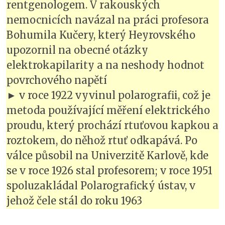
rentgenologem. V rakouských
nemocnicích navázal na práci profesora
Bohumila Kučery, který Heyrovského
upozornil na obecné otázky
elektrokapilarity a na neshody hodnot
povrchového napětí
► v roce 1922 vyvinul polarografii, což je
metoda používající měření elektrického
proudu, který prochází rtuťovou kapkou a
roztokem, do něhož rtuť odkapává. Po
válce působil na Univerzitě Karlově, kde
se v roce 1926 stal profesorem; v roce 1951
spoluzakládal Polarografický ústav, v
jehož čele stál do roku 1963