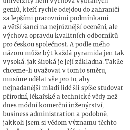
univerzity není výchova vybraných
geniů, kteří rychle odejdou do zahraničí
za lepšími pracovními podmínkami
a větší šancí na nejrůznější ocenění, ale
výchova opravdu kvalitních odborníků
pro českou společnost. A podle mého
názoru může být každá pyramida jen tak
vysoká, jak široká je její základna. Takže
chceme-li uvažovat v tomto směru,
musíme udělat vše pro to, aby
nejnadanější mladí lidé šli spíše studovat
přírodní, lékařské a technické vědy než
dnes módní komerční inženýrství,
business administration a podobně,
jakkoli jsem si vědom významu těchto