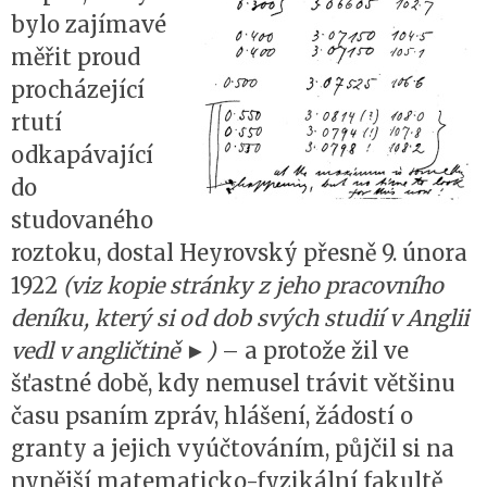
bylo zajímavé
měřit proud
procházející
rtutí
odkapávající
do
studovaného
roztoku, dostal Heyrovský přesně 9. února
1922
(viz kopie stránky z jeho pracovního
deníku, který si od dob svých studií v Anglii
vedl v angličtině
►
)
– a protože žil ve
šťastné době, kdy nemusel trávit většinu
času psaním zpráv, hlášení, žádostí o
granty a jejich vyúčtováním, půjčil si na
nynější matematicko-fyzikální fakultě