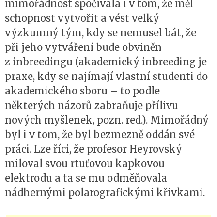
mimořádnost spočívala i v tom, že měl
schopnost vytvořit a vést velký
výzkumný tým, kdy se nemusel bát, že
při jeho vytváření bude obviněn
z inbreedingu (akademický inbreeding je
praxe, kdy se najímají vlastní studenti do
akademického sboru – to podle
některých názorů zabraňuje přílivu
nových myšlenek, pozn. red.). Mimořádný
byl i v tom, že byl bezmezně oddán své
práci. Lze říci, že profesor Heyrovský
miloval svou rtuťovou kapkovou
elektrodu a ta se mu odměňovala
nádhernými polarografickými křivkami.