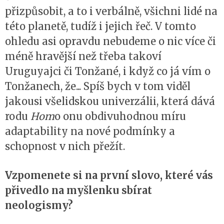
přizpůsobit, a to i verbálně, všichni lidé na
této planetě, tudíž i jejich řeč. V tomto
ohledu asi opravdu nebudeme o nic více či
méně hravější než třeba takoví
Uruguyajci či Tonžané, i když co já vím o
Tonžanech, že... Spíš bych v tom viděl
jakousi všelidskou univerzálii, která dává
rodu
Hom
o onu obdivuhodnou míru
adaptability na nové podmínky a
schopnost v nich přežít.
Vzpomenete si na první slovo, které vás
přivedlo na myšlenku sbírat
neologismy?