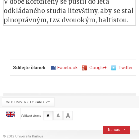
V době korontény se pustil do léta
odkládaného studia litevštiny, aby se stal
plnoprávným, tzv. dvouokým, baltistou.
Sdílejte článek:
Facebook
Google+
Twitter
WEB UNIVERZITY KARLOVY
A
A
A
Velikost písma
Nahoru
© 2012 Univerzita Karlova