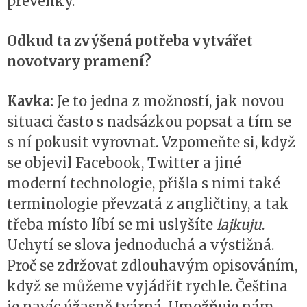
převeliký.
Odkud ta zvýšená potřeba vytvářet
novotvary pramení?
Kavka:
Je to jedna z možností, jak novou
situaci často s nadsázkou popsat a tím se
s ní pokusit vyrovnat. Vzpomeňte si, když
se objevil Facebook, Twitter a jiné
moderní technologie, přišla s nimi také
terminologie převzatá z angličtiny, a tak
třeba místo líbí se mi uslyšíte
lajkuju
.
Uchytí se slova jednoduchá a výstižná.
Proč se zdržovat zdlouhavým opisováním,
když se můžeme vyjádřit rychle. Čeština
je navíc úžasně tvárná. Umožňuje nám