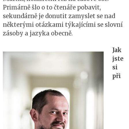
Primárně šlo o to čtenáře pobavit,
sekundárně je donutit zamyslet se nad
některými otázkami týkajícími se slovní
zásoby a jazyka obecně.
Jak
jste
si
při