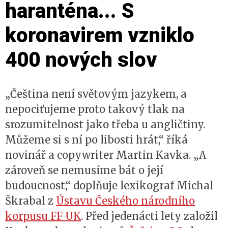
haranténa... S
koronavirem vzniklo
400 nových slov
„Čeština není světovým jazykem, a
nepociťujeme proto takový tlak na
srozumitelnost jako třeba u angličtiny.
Můžeme si s ní po libosti hrát,“ říká
novinář a copywriter Martin Kavka. „A
zároveň se nemusíme bát o její
budoucnost,“ doplňuje lexikograf Michal
Škrabal z
Ústavu Českého národního
korpusu FF UK
. Před jedenácti lety založil