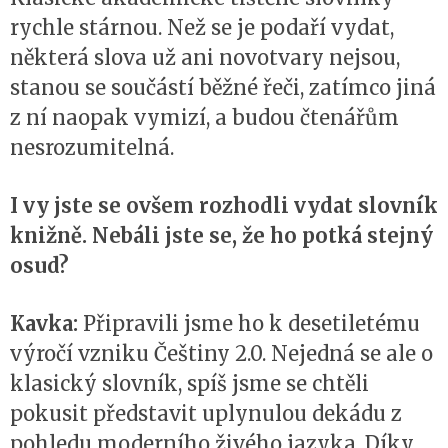
rychle stárnou. Než se je podaří vydat,
některá slova už ani novotvary nejsou,
stanou se součástí běžné řeči, zatímco jiná
z ní naopak vymizí, a budou čtenářům
nesrozumitelná.
I vy jste se ovšem rozhodli vydat slovník
knižně. Nebáli jste se, že ho potká stejný
osud?
Kavka:
Připravili jsme ho k desetiletému
výročí vzniku Češtiny 2.0. Nejedná se ale o
klasický slovník, spíš jsme se chtěli
pokusit představit uplynulou dekádu z
pohledu moderního živého jazyka. Díky