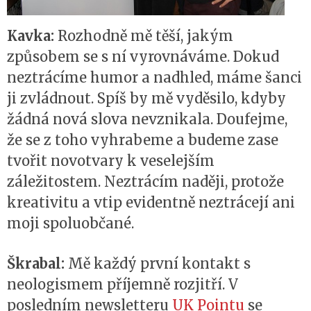
Kavka:
Rozhodně mě těší, jakým
způsobem se s ní vyrovnáváme. Dokud
neztrácíme humor a nadhled, máme šanci
ji zvládnout. Spíš by mě vyděsilo, kdyby
žádná nová slova nevznikala. Doufejme,
že se z toho vyhrabeme a budeme zase
tvořit novotvary k veselejším
záležitostem. Neztrácím naději, protože
kreativitu a vtip evidentně neztrácejí ani
moji spoluobčané.
Škrabal:
Mě každý první kontakt s
neologismem příjemně rozjitří. V
posledním newsletteru
UK Pointu
se