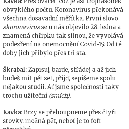
Kavka
: Přes dvacet, což je asi trojnásobek
obvyklého počtu. Koronavirus překonává
všechna dosavadní měřítka. První slovo
skoronavirus
se u nás objevilo 28. ledna a
znamená chřipku tak silnou, že vyvolává
podezření na onemocnění Covid-19. Od té
doby jich přibylo přes tři sta.
Škrabal:
Zapisuj, barde, střádej a až jich
budeš mít pět set, přijď, sepíšeme spolu
nějakou studii. Ať jsme společnosti taky
trochu užiteční
(smích)
.
Kavka:
Brzy se přehoupneme přes čtyři
stovky, možná pět, neboť je to fofr