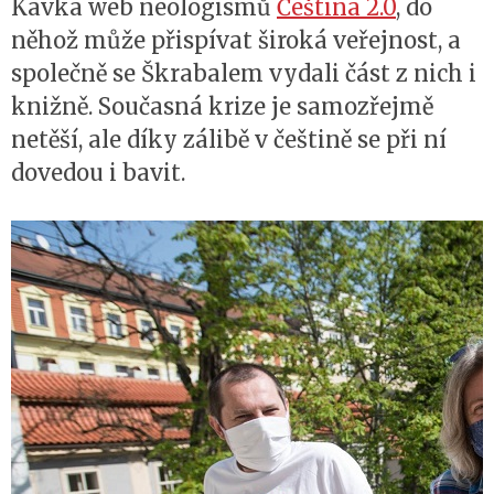
Kavka web neologismů
Čeština 2.0
, do
něhož může přispívat široká veřejnost, a
společně se Škrabalem vydali část z nich i
knižně. Současná krize je samozřejmě
netěší, ale díky zálibě v češtině se při ní
dovedou i bavit.