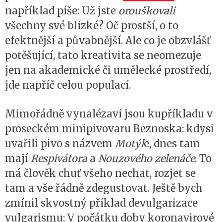
například píše: Už jste
orouškovali
všechny své blízké? Oč prostší, o to
efektnější a půvabnější. Ale co je obzvlášť
potěšující, tato kreativita se neomezuje
jen na akademické či umělecké prostředí,
jde napříč celou populací.
Mimořádně vynalézaví jsou kupříkladu v
proseckém minipivovaru Beznoska: kdysi
uvařili pivo s názvem
Motýl
e, dnes tam
mají
Respivátora
a
Nouzového zelenáče
. To
má člověk chuť všeho nechat, rozjet se
tam a vše řádně zdegustovat. Ještě bych
zmínil skvostný příklad devulgarizace
vulgarismu: V počátku doby koronavirové