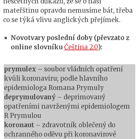
nesčetných důkazů, že se o naši
mateřštinu opravdu nemusíme bát, třeba
co se týká vlivu anglických přejímek.
Novotvary poslední doby (převzato z
online slovníku
Čeština 2.0
):
prymulex –
soubor vládních opatření
kvůli koronaviru; podle hlavního
epidemiologa Romana Prymuly
deprymulovaný
– deprimovaný
opatřeními navrženými epidemiologem
R Prymulou
koronaut
– zdravotník oblečený do
ochranného oděvu při koronavirové