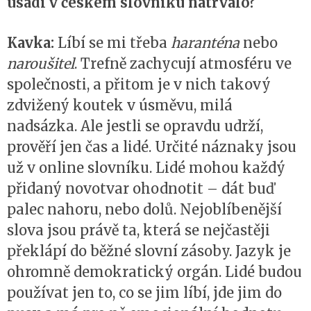
usadí v českém slovníku natrvalo?
Kavka:
Líbí se mi třeba
haranténa
nebo
naroušitel
. Trefně zachycují atmosféru ve
společnosti, a přitom je v nich takový
zdvižený koutek v úsměvu, milá
nadsázka. Ale jestli se opravdu udrží,
prověří jen čas a lidé. Určité náznaky jsou
už v online slovníku. Lidé mohou každý
přidaný novotvar ohodnotit – dát buď
palec nahoru, nebo dolů. Nejoblíbenější
slova jsou právě ta, která se nejčastěji
překlápí do běžné slovní zásoby. Jazyk je
ohromně demokratický orgán. Lidé budou
používat jen to, co se jim líbí, jde jim do