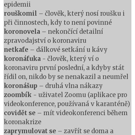
epidemii
rouškomil
– člověk, který nosí roušku i
při činnostech, kdy to není povinné
koronovela
– nekončící detailní
zpravodajství o koronaviru
netkafe
– dálkové setkání u kávy
koronáfuka
- člověk, který ví o
koronaviru první poslední, a kdyby stát
řídil on, nikdo by se nenakazil a neumřel
koronášup
– druhá vlna nákazy
zoombík
- uživatel Zoomu (aplikace pro
videokonference, používaná v karanténě)
covidět se
– mít videokonferenci během
koronakrize
zaprymulovat se
– zavřít se doma a