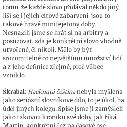
tomu, že každé slovo přidával někdo jiný,
liší se i jejich citové zabarvení, jsou to
takové hravé minifejetony doby.
Nesnažili jsme se hrát si na arbitry a
posuzovat, zda je konkrétní slovo vhodně
utvořené, či nikoli. Mělo by být
srozumitelné co největšímu množství lidí
a z jeho definice zřejmé, proč vůbec
vzniklo.
Škrabal:
Hacknutá čeština
nebyla myšlena
jako seriózní slovníkové dílo, to je úkol, ba
úděl jiných kolegů. Spíše jsme ji zamýšleli
jako takovou kroniku své doby, jak říká
Martin, konkrétní řez na časové ose.