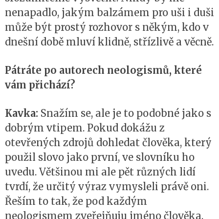
nenapadlo, jakým balzámem pro uši i duši
může být prostý rozhovor s někým, kdo v
dnešní době mluví klidně, střízlivě a věcně.
Pátráte po autorech neologismů, které
vám přichází?
Kavka:
Snažím se, ale je to podobné jako s
dobrým vtipem. Pokud dokážu z
otevřených zdrojů dohledat člověka, který
použil slovo jako první, ve slovníku ho
uvedu. Většinou mi ale pět různých lidí
tvrdí, že určitý výraz vymysleli právě oni.
Řeším to tak, že pod každým
neologismem zveřejňuju jméno člověka,