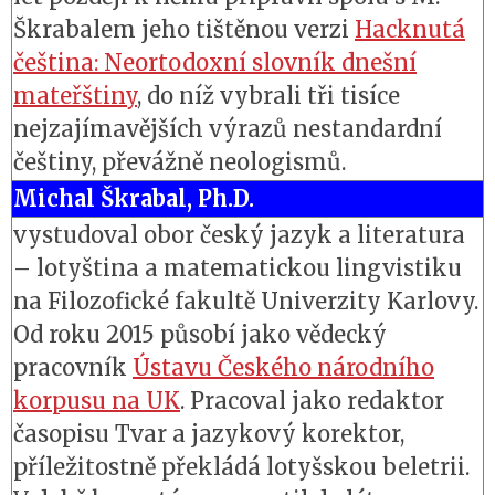
Škrabalem jeho tištěnou verzi
Hacknutá
čeština: Neortodoxní slovník dnešní
mateřštiny
, do níž vybrali tři tisíce
nejzajímavějších výrazů nestandardní
češtiny, převážně neologismů.
Michal Škrabal, Ph.D.
vystudoval obor český jazyk a literatura
– lotyština a matematickou lingvistiku
na Filozofické fakultě Univerzity Karlovy.
Od roku 2015 působí jako vědecký
pracovník
Ústavu Českého národního
korpusu na UK
. Pracoval jako redaktor
časopisu Tvar a jazykový korektor,
příležitostně překládá lotyšskou beletrii.