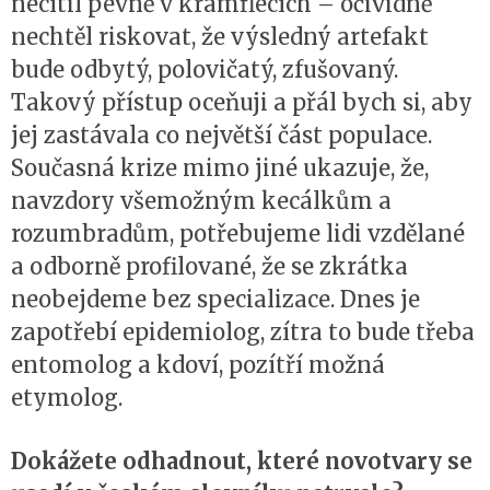
necítil pevně v kramflecích – očividně
nechtěl riskovat, že výsledný artefakt
bude odbytý, polovičatý, zfušovaný.
Takový přístup oceňuji a přál bych si, aby
jej zastávala co největší část populace.
Současná krize mimo jiné ukazuje, že,
navzdory všemožným kecálkům a
rozumbradům, potřebujeme lidi vzdělané
a odborně profilované, že se zkrátka
neobejdeme bez specializace. Dnes je
zapotřebí epidemiolog, zítra to bude třeba
entomolog a kdoví, pozítří možná
etymolog.
Dokážete odhadnout, které novotvary se