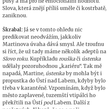
pusy a má pro ně emocionální hodnotu.
Slova, která znějí příliš uměle či kostrbatě,
zaniknou.
Škrabal:
Já se v tomto ohledu nic
predikovat neodvážím, jakkoliv
Martinova úvaha dává smysl. Ale troufnu
si říct, že už tady máme několik adeptů na
Slovo roku
. Kupříkladu
rouška
či
ústenka
udělaly pozoruhodnou „kariéru“. Tak mě
napadá, Martine,
ústenka
by mohla být i
propustka do Ústí nad Labem, kdyby bylo
třeba v karanténě. Vzpomínám, když bylo
město zaplavené, tuzemští vtipálci ho
překřtili na Ústí
pod
Labem. Další z