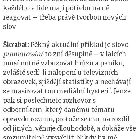
každého a lidé mají potřebu na ně
reagovat – třeba právě tvorbou nových
slov.
Škrabal:
Pěkný aktuální příklad je slovo
promořování
, to zní děsuplně – v laicích
musí nutně vzbuzovat hrůzu a paniku,
zvláště sedí-li nalepení u televizních
obrazovek, sjíždějí statistiky a nechávají
se masírovat tou mediální hysterií. Jenže
pak si poslechnete rozhovor s
odborníkem, který danému tématu
opravdu rozumí, protože se mu, na rozdíl
od jiných, věnuje dlouhodobě, a dokáže vše
srozumitelně vysvětlit. Nikdy by mě