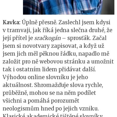
Kavka:
Úplně přesně. Zaslechl jsem kdysi
v tramvaji, jak říká jedna slečna druhé, že
její přítel je
sračkogán
– sprosťák. Začal
jsem si novotvary zapisovat, a když už
jsem jich měl pěknou řádku, napadlo mě
založit pro ně webovou stránku a umožnit
tak i ostatním lidem přidávat další.
Výhodou online slovníku je jeho
aktuálnost. Shromažďuje slova rychle,
průběžně, mohou se na něm podílet
všichni a pomáhá porozumět
neologismům hned po jejich vzniku.
Klasické akademické tištěné slovníky