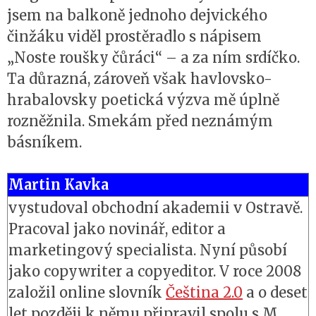
jsem na balkoně jednoho dejvického
činžáku viděl prostěradlo s nápisem
„Noste roušky čůráci“ – a za ním srdíčko.
Ta důrazná, zároveň však havlovsko-
hrabalovsky poetická výzva mě úplně
rozněžnila. Smekám před neznámým
básníkem.
Martin Kavka
vystudoval obchodní akademii v Ostravě.
Pracoval jako novinář, editor a
marketingový specialista. Nyní působí
jako copywriter a copyeditor. V roce 2008
založil online slovník
Čeština 2.0
a o deset
let později k němu připravil spolu s M.