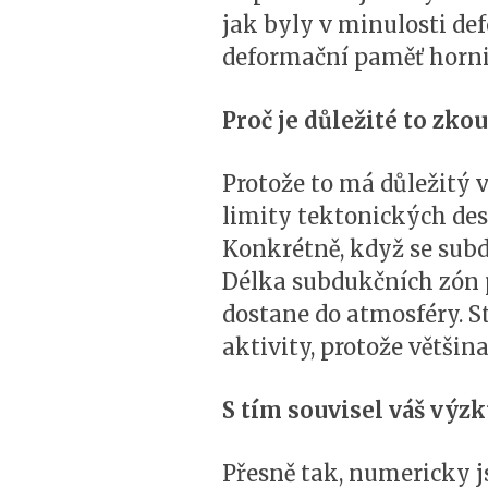
jak byly v minulosti de
deformační paměť horn
Proč je důležité to zko
Protože to má důležitý 
limity tektonických dese
Konkrétně, když se subd
Délka subdukčních zón p
dostane do atmosféry. S
aktivity, protože větši
S tím souvisel váš výz
Přesně tak, numericky 