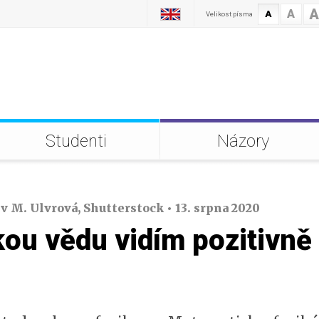
A
A
A
Velikost písma
Studenti
Názory
iv M. Ulvrová, Shutterstock • 13. srpna 2020
ou vědu vidím pozitivně 