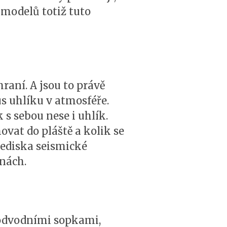
modelů totiž tuto
raní. A jsou to právě
us uhlíku v atmosféře.
s sebou nese i uhlík.
vat do pláště a kolik se
lediska seismické
nách.
podvodními sopkami,