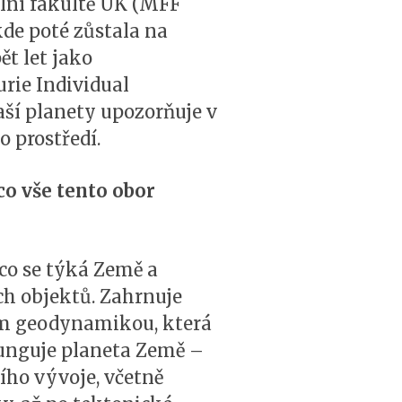
lní fakultě UK (MFF
de poté zůstala na
ět let jako
rie Individual
aší planety upozorňuje v
 prostředí.
co vše tento obor
 co se týká Země a
ch objektů. Zahrnuje
ám geodynamikou, která
 funguje planeta Země –
ího vývoje, včetně