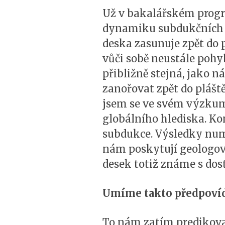
Už v bakalářském progr
dynamiku subdukčních z
deska zasunuje zpět do p
vůči sobě neustále pohyb
přibližně stejná, jako n
zanořovat zpět do plášt
jsem se ve svém výzkumu
globálního hlediska. Ko
subdukce. Výsledky num
nám poskytují geologové
desek totiž známe s dost
Umíme takto předpovíd
To nám zatím predikovat