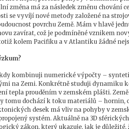
ální změna má za následek změnu chování c
sti se vyvíjí nové metody založené na strojo
udoucnost povrchu Země. Mám v hlavě jedn
znovu zavírat, což je podmíněné vznikem nov
totiž kolem Pacifiku a v Atlantiku žádné nej
výzkum?
 kdy kombinuji numerické výpočty – synteti
ými na Zemi. Konkrétně studuji dynamiku 
ení tepla prouděním v zemském plášti. Země j
ky tomu dochází k toku materiálů – hornin, c
ektonických desek má vliv na pohyby v zems
propojený systém. Aktuálně na 3D sférickýc
ický zákon, který ukazuje, jak je důležité, 