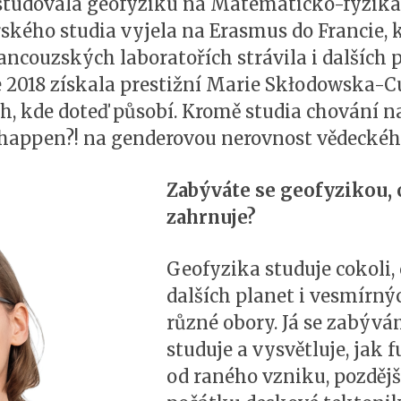
tudovala geofyziku na Matematicko-fyziká
kého studia vyjela na Erasmus do Francie, k
ancouzských laboratořích strávila i dalších p
 2018 získala prestižní Marie Skłodowska-Cu
h, kde doteď působí. Kromě studia chování n
y happen?! na genderovou nerovnost vědeckého
Zabýváte se geofyzikou, 
zahrnuje?
Geofyzika studuje cokoli,
dalších planet i vesmírný
různé obory. Já se zabýv
studuje a vysvětluje, jak
od raného vzniku, pozdějš