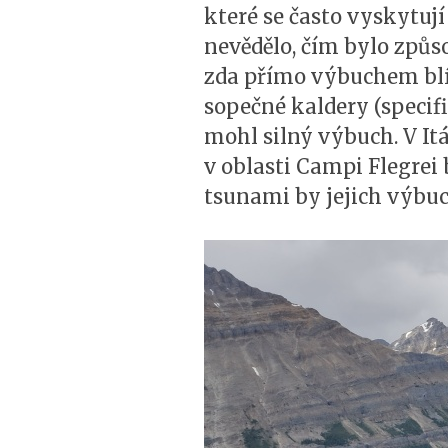
které se často vyskytuj
nevědělo, čím bylo způs
zda přímo výbuchem blíz
sopečné kaldery (specifi
mohl silný výbuch. V It
v oblasti Campi Flegrei 
tsunami by jejich výbuc