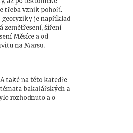
y, až po tektonické
e třeba vznik pohoří.
geofyziky je například
 zemětřesení, šíření
sení Měsíce a od
ivitu na Marsu.
 A také na této katedře
vá témata bakalářských a
ylo rozhodnuto a o