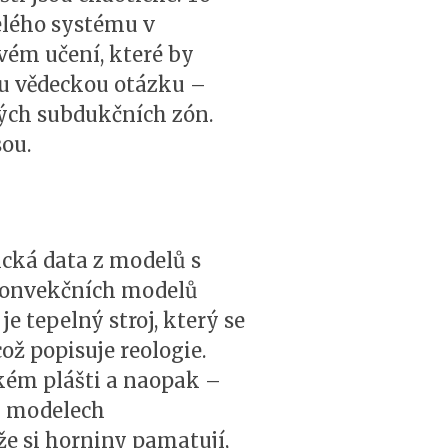
elého systému v
vém učení, které by
u vědeckou otázku –
ých subdukčních zón.
sou.
cká data z modelů s
konvekčních modelů
e tepelný stroj, který se
ož popisuje reologie.
kém plášti a naopak –
h modelech
že si horniny pamatují,