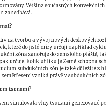
formovány. Většina současných konvekčních 
in zanedbává.
umat?
vliv na tvorbu a vývoj nových deskových rozh
k, které do jisté míry určují například cykl
ukční zóna zanořuje do zemského pláště, tak 
ak určuje, kolik uhlíku je Země schopna scho
tudium subdukčních zón je také důležité z h
na zemětřesení vzniká právě v subdukčních zó
kum tsunami?
jsem simulovala vlny tsunami generované 