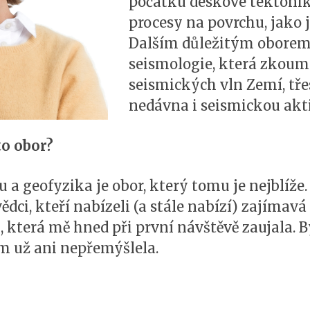
počátku deskové tektonik
procesy na povrchu, jako j
Dalším důležitým oborem 
seismologie, která zkoumá
seismických vln Zemí, tře
nedávna i seismickou akt
to obor?
a geofyzika je obor, který tomu je nejblíže.
 vědci, kteří nabízeli (a stále nabízí) zajíma
 která mě hned při první návštěvě zaujala. B
m už ani nepřemýšlela.