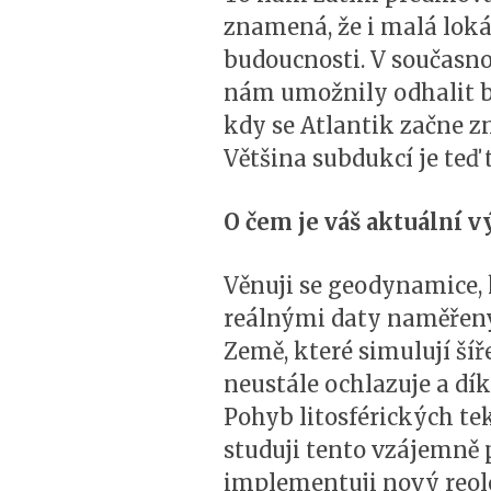
znamená, že i malá lok
budoucnosti. V současno
nám umožnily odhalit b
kdy se Atlantik začne 
Většina subdukcí je teď 
O čem je váš aktuální 
Věnuji se geodynamice,
reálnými daty naměřen
Země, které simulují šíř
neustále ochlazuje a dí
Pohyb litosférických t
studuji tento vzájemně 
implementuji nový reolog