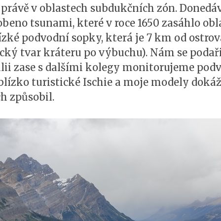
í právě v oblastech subdukčních zón. Donedá
obeno tsunami, které v roce 1650 zasáhlo obl
ké podvodní sopky, která je 7 km od ostrov
cký tvar kráteru po výbuchu). Nám se podařil
álii zase s dalšími kolegy monitorujeme pod
blízko turistické Ischie a moje modely dokáž
h způsobil.