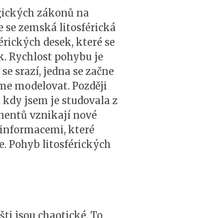
gických zákonů na
 se zemská litosférická
érických desek, které se
k. Rychlost pohybu je
se srazí, jedna se začne
eme modelovat. Později
kdy jsem je studovala z
nentů vznikají nové
informacemi, které
e. Pohyb litosférických
i jsou chaotické. To