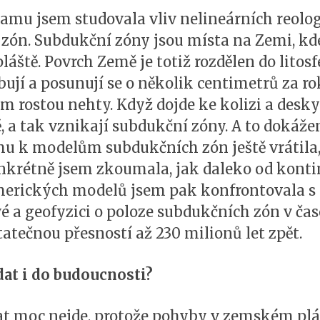
amu jsem studovala vliv nelineárních reolo
ón. Subdukční zóny jsou místa na Zemi, kde
láště. Povrch Země je totiž rozdělen do litosf
ují a posunují se o několik centimetrů za ro
ám rostou nehty. Když dojde ke kolizi a desky 
ě, a tak vznikají subdukční zóny. A to dokáž
 k modelům subdukčních zón ještě vrátila, 
nkrétně jsem zkoumala, jak daleko od konti
erických modelů jsem pak konfrontovala s 
 a geofyzici o poloze subdukčních zón v čas
atečnou přesností až 230 milionů let zpět.
at i do budoucnosti?
 moc nejde, protože pohyby v zemském plášt