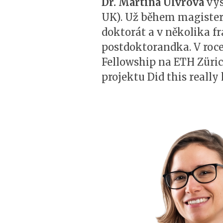
Dr. Martina Ulvrová
vys
UK). Už během magisters
doktorát a v několika fr
postdoktorandka. V roce
Fellowship na ETH Züric
projektu Did this reall