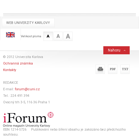
WEB UNIVERZITY KARLOVY
A
A
A
Velikost písma
Nahoru
© 2012 Univerzita Karlova
Ochranná známka
Kontakty
REDAKCE
E-mail:
forum@cuni.cz
Tel.: 224 491 394
Ovocný trh 3-5, 116 36 Praha 1
ISSN 1214-5726 Publikování nebo šíření obsahu je zakázáno bez předchozího
souhlasu.