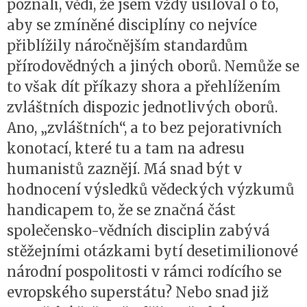
poznali, vědí, že jsem vždy usiloval o to,
aby se zmíněné disciplíny co nejvíce
přiblížily náročnějším standardům
přírodovědných a jiných oborů. Nemůže se
to však dít příkazy shora a přehlížením
zvláštních dispozic jednotlivých oborů.
Ano, „zvláštních“, a to bez pejorativních
konotací, které tu a tam na adresu
humanistů zaznějí. Má snad být v
hodnocení výsledků vědeckých výzkumů
handicapem to, že se značná část
společensko-vědních disciplin zabývá
stěžejními otázkami bytí desetimilionové
národní pospolitosti v rámci rodícího se
evropského superstátu? Nebo snad již