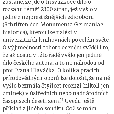
zůstane, že jde o třísvazkové dílo o
rozsahu téměř 2300 stran, jež vyšlo v
jedné z nejprestižnějších edic oboru
(Schriften den Monumenta Germaniae
historica), kterou lze nalézt v
univerzitních knihovnách po celém světě.
O výjimečnosti tohoto ocenění svědčí i to,
že až dosud v této řadě vyšlo jen jediné
dílo českého autora, a to ne náhodou od
prof. Ivana Hlaváčka. O kolika pracích
přírodovědných oborů lze doložit, že na ně
vyšlo bezmála čtyřicet recenzí (nikoli jen
zmínek) v ústředních nebo nadnárodních
časopisech deseti zemí? Uvedu ještě
příklad z jiného soudku. Což se mám