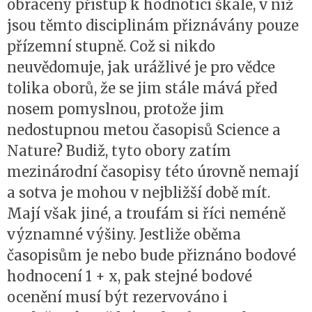
obrácený přístup k hodnotící škále, v níž
jsou těmto disciplinám přiznávány pouze
přízemní stupně. Což si nikdo
neuvědomuje, jak urážlivé je pro vědce
tolika oborů, že se jim stále mává před
nosem pomyslnou, protože jim
nedostupnou metou časopisů Science a
Nature? Budiž, tyto obory zatím
mezinárodní časopisy této úrovně nemají
a sotva je mohou v nejbližší době mít.
Mají však jiné, a troufám si říci neméně
významné výšiny. Jestliže oběma
časopisům je nebo bude přiznáno bodové
hodnocení 1 + x, pak stejné bodové
ocenění musí být rezervováno i