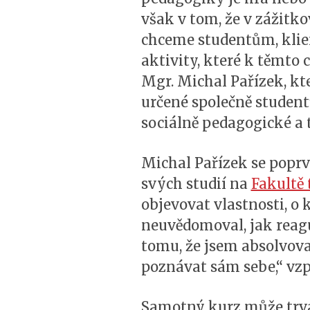
však v tom, že v zážitk
chceme studentům, klie
aktivity, které k těmto
Mgr. Michal Pařízek, k
určené společně student
sociálně pedagogické a 
Michal Pařízek se popr
svých studií na
Fakultě 
objevovat vlastnosti, o 
neuvědomoval, jak reaguj
tomu, že jsem absolvova
poznávat sám sebe,“ vz
Samotný kurz může trvat 