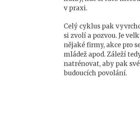
v praxi.
Celý cyklus pak vyvrchol
si zvolí a pozvou. Je vel
nějaké firmy, akce pro s
mládež apod. Záleží ted
natrénovat, aby pak sv
budoucích povolání.