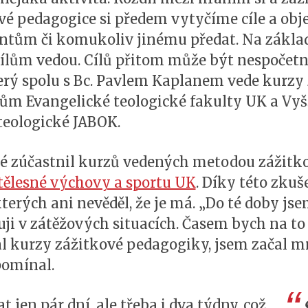
ové pedagogice si předem vytyčíme cíle a obj
ntům či komukoliv jinému předat. Na zákl
 cílům vedou. Cílů přitom může být nespočetn
terý spolu s Bc. Pavlem Kaplanem vede kurzy
ům Evangelické teologické fakulty UK a Vyš
teologické JABOK.
vé zúčastnil kurzů vedených metodou zážit
tělesné výchovy a sportu UK
. Díky této zkuš
kterých ani nevěděl, že je má. „Do té doby jse
i v zátěžových situacích. Časem bych na to a
l kurzy zážitkové pedagogiky, jsem začal m
pomínal.
jen pár dní, ale třeba i dva týdny, což