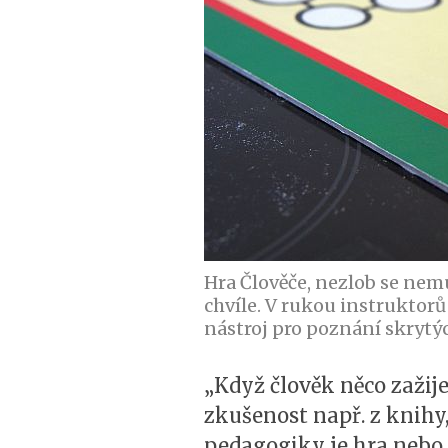
Hra Člověče, nezlob se nemu
chvíle. V rukou instruktor
nástroj pro poznání skrytýc
„Když člověk něco zažij
zkušenost např. z knihy
pedagogiky je hra nebo 