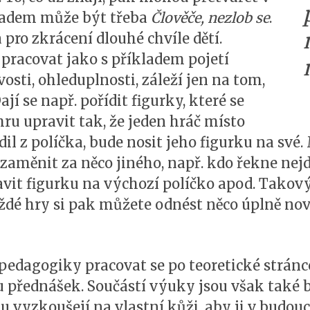
kladem může být třeba
Člověče, nezlob se
.
ra pro zkrácení dlouhé chvíle dětí.
 pracovat jako s příkladem pojetí
ivosti, ohleduplnosti, záleží jen na tom,
ají se např. pořídit figurky, které se
ru upravit tak, že jeden hráč místo
l z políčka, bude nosit jeho figurku na své.
e zaměnit za něco jiného, např. kdo řekne nejd
avit figurku na výchozí políčko apod. Takov
dé hry si pak můžete odnést něco úplně nov
é pedagogiky pracovat se po teoretické strán
 přednášek. Součástí výuky jsou však také 
u vyzkoušejí na vlastní kůži, aby ji v budou