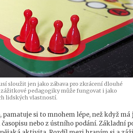
sí sloužit jen jako zábava pro zkrácení dlouhé
ů zážitkové pedagogiky může fungovat i jako
h lidských vlastností.
e, pamatuje si to mnohem lépe, než když má
, časopisu nebo z ústního podání. Základní
nějaká aktivita. Rozdíl mezi hraním si a zá