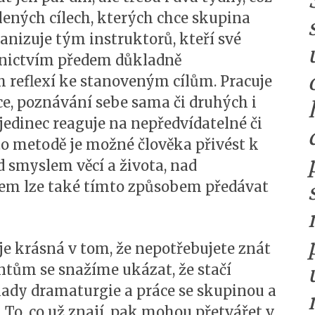
lených cílech, kterých chce skupina
nizuje tým instruktorů, kteří své
dnictvím předem důkladně
h reflexí ke stanoveným cílům. Pracuje
e, poznávání sebe sama či druhých i
jedinec reaguje na nepředvídatelné či
éto metodě je možné člověka přivést k
 smyslem věcí a života, nad
dem lze také tímto způsobem předávat
e krásná v tom, že nepotřebujete znát
entům se snažíme ukázat, že stačí
klady dramaturgie a práce se skupinou a
. To, co už znají, pak mohou přetvářet v