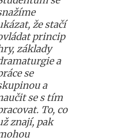
Studentům se
snažíme
ukázat, že stačí
ovládat princip
hry, základy
dramaturgie a
práce se
skupinou a
naučit se s tím
pracovat. To, co
už znají, pak
mohou