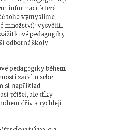
em informací, které
adě toho vymyslíme
é množství,“ vysvětlil
 zážitkové pedagogiky
ší odborné školy
kové pedagogiky během
enosti začal u sebe
m si například
si přišel, ale díky
nohem dřív a rychleji