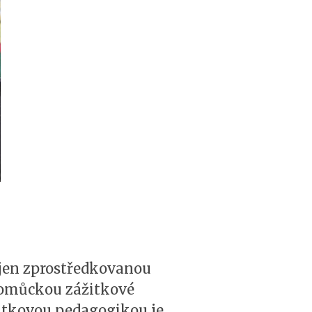
 jen zprostředkovanou
 pomůckou zážitkové
žitkovou pedagogikou je