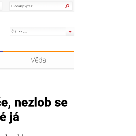
Články o...
Věda
e, nezlob se
é já