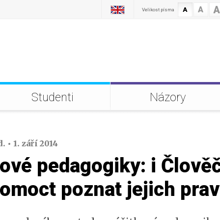
A
A
A
Velikost písma
Studenti
Názory
 • 1. září 2014
ové pedagogiky: i Člověč
omoct poznat jejich prav