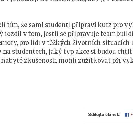
í tím, že sami studenti připraví kurz pro vy
ký rozdíl v tom, jestli se připravuje teambui
eniory, pro lidi v těžkých životních situacíc
y na studentech, jaký typ akce si budou chtí
é nabyté zkušenosti mohli zužitkovat při v
Sdílejte článek:
F