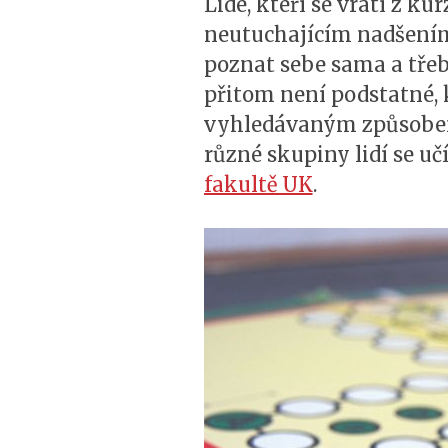
Lidé, kteří se vrátí z 
neutuchajícím nadšením 
poznat sebe sama a třeb
přitom není podstatné, k
vyhledávaným způsobem t
různé skupiny lidí se uč
fakultě UK
.