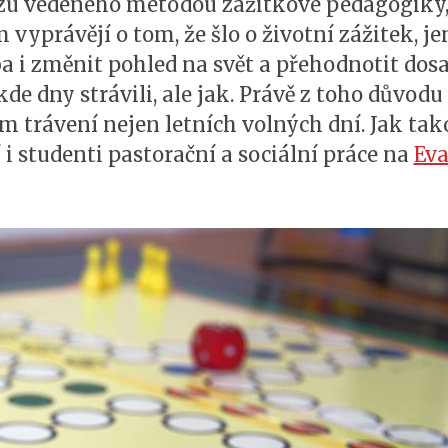
kurzu vedeného metodou zážitkové pedagogiky
vyprávějí o tom, že šlo o životní zážitek, j
a i změnit pohled na svět a přehodnotit dosa
de dny strávili, ale jak. Právě z toho důvodu
rávení nejen letních volných dní. Jak tako
í i studenti pastorační a sociální práce na
Eva