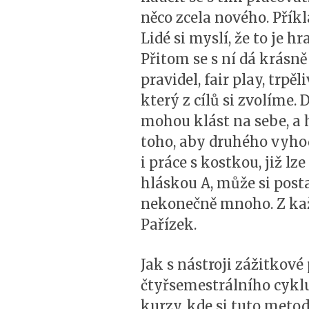
něco zcela nového. Pří
Lidé si myslí, že to je h
Přitom se s ní dá krásně
pravidel, fair play, trpěl
který z cílů si zvolíme. D
mohou klást na sebe, a h
toho, aby druhého vyhodi
i práce s kostkou, již lz
hláskou A, může si post
nekonečně mnoho. Z kaž
Pařízek.
Jak s nástroji zážitkov
čtyřsemestrálního cyklu
kurzy, kde si tuto metod