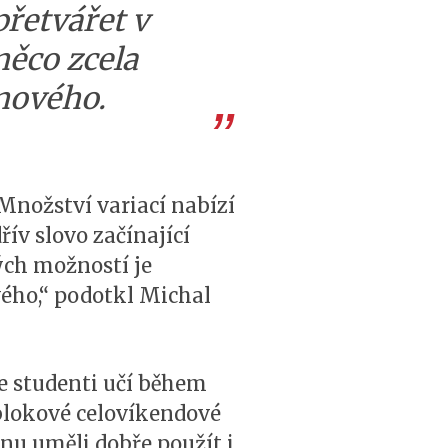
přetvářet v
něco zcela
nového.
 Množství variací nabízí
řív slovo začínající
ých možností je
ého,“ podotkl Michal
ce studenti učí během
blokové celovíkendové
cnu uměli dobře použít i