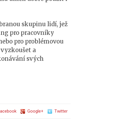
branou skupinu lidí, jež
lding pro pracovníky
h nebo pro problémovou
t vyzkoušet a
ykonávání svých
acebook
Google+
Twitter